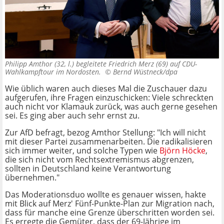
Philipp Amthor (32, l.) begleitete Friedrich Merz (69) auf CDU-
Wahlkampftour im Nordosten. ©
Bernd Wüstneck/dpa
Wie üblich waren auch dieses Mal die Zuschauer dazu
aufgerufen, ihre Fragen einzuschicken: Viele schreckten
auch nicht vor Klamauk zurück, was auch gerne gesehen
sei. Es ging aber auch sehr ernst zu.
Zur AfD befragt, bezog Amthor Stellung: "Ich will nicht
mit dieser Partei zusammenarbeiten. Die radikalisieren
sich immer weiter, und solche Typen wie
Björn Höcke
,
die sich nicht vom Rechtsextremismus abgrenzen,
sollten in Deutschland keine Verantwortung
übernehmen."
Das Moderationsduo wollte es genauer wissen, hakte
mit Blick auf Merz' Fünf-Punkte-Plan zur Migration nach,
dass für manche eine Grenze überschritten worden sei.
Es erregte die Gemüter, dass der 69-Jährige im