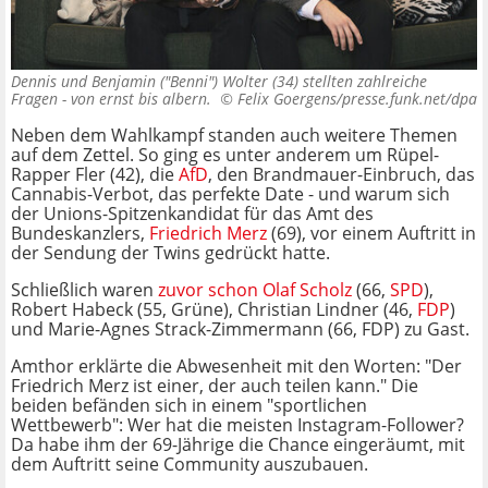
Dennis und Benjamin ("Benni") Wolter (34) stellten zahlreiche
Fragen - von ernst bis albern. ©
Felix Goergens/presse.funk.net/dpa
Neben dem Wahlkampf standen auch weitere Themen
auf dem Zettel. So ging es unter anderem um Rüpel-
Rapper Fler (42), die
AfD
, den Brandmauer-Einbruch, das
Cannabis-Verbot, das perfekte Date - und warum sich
der Unions-Spitzenkandidat für das Amt des
Bundeskanzlers,
Friedrich Merz
(69), vor einem Auftritt in
der Sendung der Twins gedrückt hatte.
Schließlich waren
zuvor schon Olaf Scholz
(66,
SPD
),
Robert Habeck (55, Grüne), Christian Lindner (46,
FDP
)
und Marie-Agnes Strack-Zimmermann (66, FDP) zu Gast.
Amthor erklärte die Abwesenheit mit den Worten: "Der
Friedrich Merz ist einer, der auch teilen kann." Die
beiden befänden sich in einem "sportlichen
Wettbewerb": Wer hat die meisten Instagram-Follower?
Da habe ihm der 69-Jährige die Chance eingeräumt, mit
dem Auftritt seine Community auszubauen.