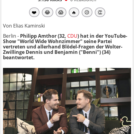
❤️
😂
😱
🔥
😥
👏
Von Elias Kaminski
Berlin -
Philipp Amthor (32,
CDU
) hat in der YouTube-
Show "World Wide Wohnzimmer" seine Partei
vertreten und allerhand Blödel-Fragen der Wolter-
Zwillinge Dennis und Benjamin ("Benni") (34)
beantwortet.