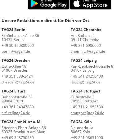
Unsere Redaktionen direkt für Dich vor Ort:
TAG24 Berlin
TAG24 Chemnitz
Schönhauser Allee 36
Am Rathaus 2
10435 Berlin
09111 Chemnitz
+49 30 120880900
+49 371 6906600
berlin@tag24.de
chemnitz@tag24.de
TAG24 Dresden
TAG24 Leipzig
Ostra-Allee 18
Karl-Liebknecht-Straße 8
01067 Dresden
04107 Leipzig
+49 351 888-2424
+49 341 24250430
dresden@tag24.de
leipzig@tag24.de
TAG24 Erfurt
TAG24 Stuttgart
Bahnhofstraße 38
Curiestraße 2
99084 Erfurt
70563 Stuttgart
+49 361 34947880
+49 711 21952530
erfurt@tag24.de
stuttgart@tag24.de
TAG24 Frankfurt a. M.
TAG24 Köln
Friedrich-Ebert-Anlage 36
Neumarkt 1a
60325 Frankfurt am Main
50667 Köln
+49 69 348750580
+49 221 98651990