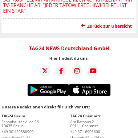
TV-BRANCHE AB: "JEDER TÄTOWIERTE HIWI BEI RTL IST
EIN STAR"
Zurück zur Übersicht
TAG24 NEWS Deutschland GmbH
Hier findest du uns:
Unsere Redaktionen direkt für Dich vor Ort:
TAG24 Berlin
TAG24 Chemnitz
Schönhauser Allee 36
Am Rathaus 2
10435 Berlin
09111 Chemnitz
+49 30 120880900
+49 371 6906600
berlin@tag24.de
chemnitz@tag24.de