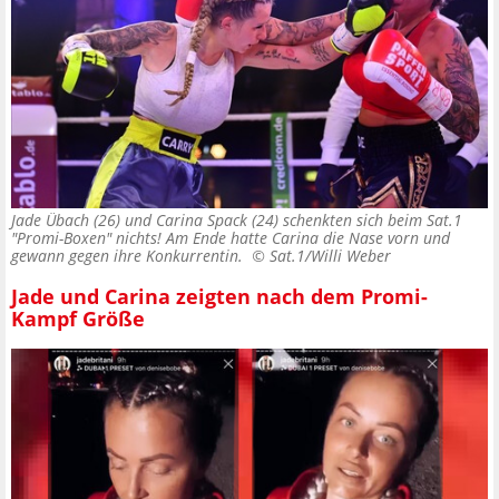
Jade Übach (26) und Carina Spack (24) schenkten sich beim Sat.1
"Promi-Boxen" nichts! Am Ende hatte Carina die Nase vorn und
gewann gegen ihre Konkurrentin. ©
Sat.1/Willi Weber
Jade und Carina zeigten nach dem Promi-
Kampf Größe