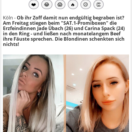
❤️
😂
😱
🔥
😥
👏
Köln -
Ob ihr Zoff damit nun endgültig begraben ist?
Am Freitag stiegen beim "SAT.1-Promiboxen" die
Erzfeindinnen Jade Übach (26) und Carina Spack (24)
in den Ring - und ließen nach monatelangem Beef
ihre Fäuste sprechen. Die Blondinen schenkten sich
nichts!