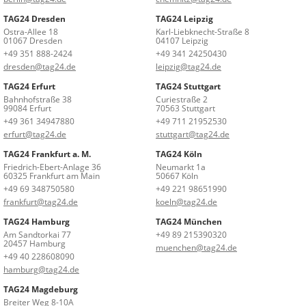
TAG24 Dresden
TAG24 Leipzig
Ostra-Allee 18
Karl-Liebknecht-Straße 8
01067 Dresden
04107 Leipzig
+49 351 888-2424
+49 341 24250430
dresden@tag24.de
leipzig@tag24.de
TAG24 Erfurt
TAG24 Stuttgart
Bahnhofstraße 38
Curiestraße 2
99084 Erfurt
70563 Stuttgart
+49 361 34947880
+49 711 21952530
erfurt@tag24.de
stuttgart@tag24.de
TAG24 Frankfurt a. M.
TAG24 Köln
Friedrich-Ebert-Anlage 36
Neumarkt 1a
60325 Frankfurt am Main
50667 Köln
+49 69 348750580
+49 221 98651990
frankfurt@tag24.de
koeln@tag24.de
TAG24 Hamburg
TAG24 München
Am Sandtorkai 77
+49 89 215390320
20457 Hamburg
muenchen@tag24.de
+49 40 228608090
hamburg@tag24.de
TAG24 Magdeburg
Breiter Weg 8-10A