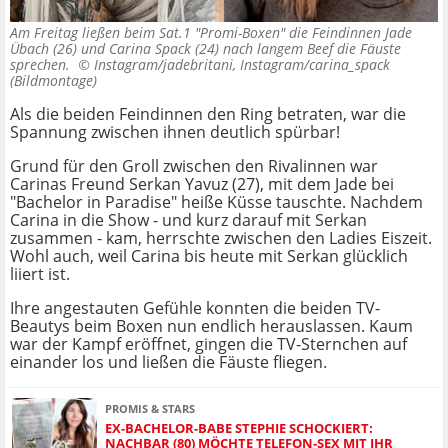
Am Freitag ließen beim Sat.1 "Promi-Boxen" die Feindinnen Jade
Übach (26) und Carina Spack (24) nach langem Beef die Fäuste
sprechen. ©
Instagram/jadebritani, Instagram/carina_spack
(Bildmontage)
Als die beiden Feindinnen den Ring betraten, war die
Spannung zwischen ihnen deutlich spürbar!
Grund für den Groll zwischen den Rivalinnen war
Carinas Freund Serkan Yavuz (27), mit dem Jade bei
"Bachelor in Paradise" heiße Küsse tauschte. Nachdem
Carina in die Show - und kurz darauf mit Serkan
zusammen - kam, herrschte zwischen den Ladies Eiszeit.
Wohl auch, weil Carina bis heute mit Serkan glücklich
liiert ist.
Ihre angestauten Gefühle konnten die beiden TV-
Beautys beim Boxen nun endlich herauslassen. Kaum
war der Kampf eröffnet, gingen die TV-Sternchen auf
einander los und ließen die Fäuste fliegen.
PROMIS & STARS
EX-BACHELOR-BABE STEPHIE SCHOCKIERT:
NACHBAR (80) MÖCHTE TELEFON-SEX MIT IHR