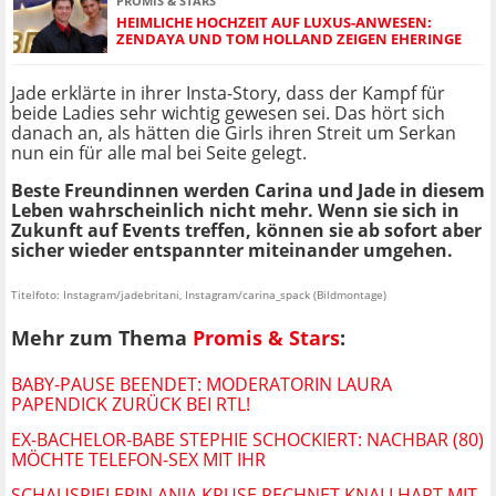
PROMIS & STARS
HEIMLICHE HOCHZEIT AUF LUXUS-ANWESEN:
ZENDAYA UND TOM HOLLAND ZEIGEN EHERINGE
Jade erklärte in ihrer Insta-Story, dass der Kampf für
beide Ladies sehr wichtig gewesen sei. Das hört sich
danach an, als hätten die Girls ihren Streit um Serkan
nun ein für alle mal bei Seite gelegt.
Beste Freundinnen werden Carina und Jade in diesem
Leben wahrscheinlich nicht mehr. Wenn sie sich in
Zukunft auf Events treffen, können sie ab sofort aber
sicher wieder entspannter miteinander umgehen.
Titelfoto: Instagram/jadebritani, Instagram/carina_spack (Bildmontage)
Mehr zum Thema
Promis & Stars
:
BABY-PAUSE BEENDET: MODERATORIN LAURA
PAPENDICK ZURÜCK BEI RTL!
EX-BACHELOR-BABE STEPHIE SCHOCKIERT: NACHBAR (80)
MÖCHTE TELEFON-SEX MIT IHR
SCHAUSPIELERIN ANJA KRUSE RECHNET KNALLHART MIT