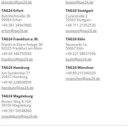
dresden@tag24.de
leipzig@tag24.de
TAG24 Erfurt
TAG24 Stuttgart
Bahnhofstraße 38
Curiestraße 2
99084 Erfurt
70563 Stuttgart
+49 361 34947880
+49 711 21952530
erfurt@tag24.de
stuttgart@tag24.de
TAG24 Frankfurt a. M.
TAG24 Köln
Friedrich-Ebert-Anlage 36
Neumarkt 1a
60325 Frankfurt am Main
50667 Köln
+49 69 348750580
+49 221 98651990
frankfurt@tag24.de
koeln@tag24.de
TAG24 Hamburg
TAG24 München
Am Sandtorkai 77
+49 89 215390320
20457 Hamburg
muenchen@tag24.de
+49 40 228608090
hamburg@tag24.de
TAG24 Magdeburg
Breiter Weg 8-10A
39104 Magdeburg
+49 391 50548260
magdeburg@tag24.de