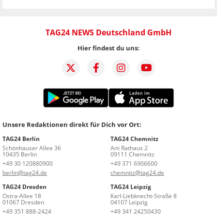
TAG24 NEWS Deutschland GmbH
Hier findest du uns:
Unsere Redaktionen direkt für Dich vor Ort:
TAG24 Berlin
TAG24 Chemnitz
Schönhauser Allee 36
Am Rathaus 2
10435 Berlin
09111 Chemnitz
+49 30 120880900
+49 371 6906600
berlin@tag24.de
chemnitz@tag24.de
TAG24 Dresden
TAG24 Leipzig
Ostra-Allee 18
Karl-Liebknecht-Straße 8
01067 Dresden
04107 Leipzig
+49 351 888-2424
+49 341 24250430