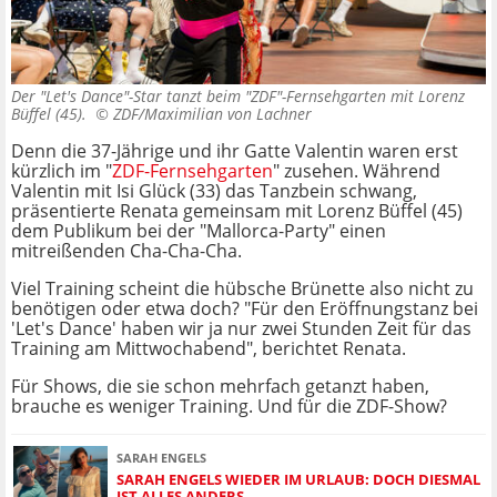
Der "Let's Dance"-Star tanzt beim "ZDF"-Fernsehgarten mit Lorenz
Büffel (45). ©
ZDF/Maximilian von Lachner
Denn die 37-Jährige und ihr Gatte Valentin waren erst
kürzlich im "
ZDF-Fernsehgarten
" zusehen. Während
Valentin mit Isi Glück (33) das Tanzbein schwang,
präsentierte Renata gemeinsam mit Lorenz Büffel (45)
dem Publikum bei der "Mallorca-Party" einen
mitreißenden Cha-Cha-Cha.
Viel Training scheint die hübsche Brünette also nicht zu
benötigen oder etwa doch? "Für den Eröffnungstanz bei
'Let's Dance' haben wir ja nur zwei Stunden Zeit für das
Training am Mittwochabend", berichtet Renata.
Für Shows, die sie schon mehrfach getanzt haben,
brauche es weniger Training. Und für die ZDF-Show?
SARAH ENGELS
SARAH ENGELS WIEDER IM URLAUB: DOCH DIESMAL
IST ALLES ANDERS