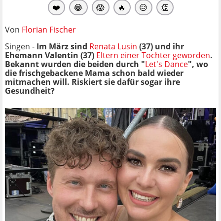
❤️
😂
😱
🔥
😥
👏
Von
Florian Fischer
Singen -
Im März sind
Renata Lusin
(37) und ihr
Ehemann Valentin (37)
Eltern einer Tochter geworden
.
Bekannt wurden die beiden durch "
Let's Dance
", wo
die frischgebackene Mama schon bald wieder
mitmachen will. Riskiert sie dafür sogar ihre
Gesundheit?