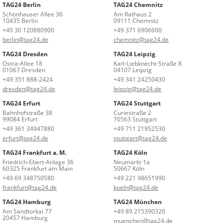
TAG24 Berlin
TAG24 Chemnitz
Schönhauser Allee 36
Am Rathaus 2
10435 Berlin
09111 Chemnitz
+49 30 120880900
+49 371 6906600
berlin@tag24.de
chemnitz@tag24.de
TAG24 Dresden
TAG24 Leipzig
Ostra-Allee 18
Karl-Liebknecht-Straße 8
01067 Dresden
04107 Leipzig
+49 351 888-2424
+49 341 24250430
dresden@tag24.de
leipzig@tag24.de
TAG24 Erfurt
TAG24 Stuttgart
Bahnhofstraße 38
Curiestraße 2
99084 Erfurt
70563 Stuttgart
+49 361 34947880
+49 711 21952530
erfurt@tag24.de
stuttgart@tag24.de
TAG24 Frankfurt a. M.
TAG24 Köln
Friedrich-Ebert-Anlage 36
Neumarkt 1a
60325 Frankfurt am Main
50667 Köln
+49 69 348750580
+49 221 98651990
frankfurt@tag24.de
koeln@tag24.de
TAG24 Hamburg
TAG24 München
Am Sandtorkai 77
+49 89 215390320
20457 Hamburg
muenchen@tag24.de