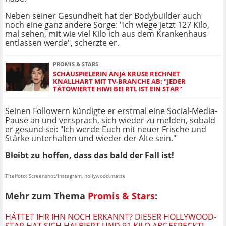
Neben seiner Gesundheit hat der Bodybuilder auch
noch eine ganz andere Sorge: "Ich wiege jetzt 127 Kilo,
mal sehen, mit wie viel Kilo ich aus dem Krankenhaus
entlassen werde", scherzte er.
PROMIS & STARS
SCHAUSPIELERIN ANJA KRUSE RECHNET
KNALLHART MIT TV-BRANCHE AB: "JEDER
TÄTOWIERTE HIWI BEI RTL IST EIN STAR"
Seinen Followern kündigte er erstmal eine Social-Media-
Pause an und versprach, sich wieder zu melden, sobald
er gesund sei: "Ich werde Euch mit neuer Frische und
Stärke unterhalten und wieder der Alte sein."
Bleibt zu hoffen, dass das bald der Fall ist!
Titelfoto: Screenshot/Instagram, hollywood.matze
Mehr zum Thema
Promis & Stars
:
HÄTTET IHR IHN NOCH ERKANNT? DIESER HOLLYWOOD-
STAR HAT SICH HALBIERT UND 91 KILO ABGESPECKT!