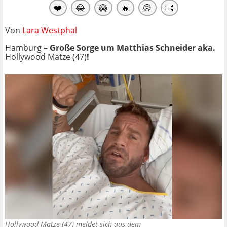
❤️
😂
😱
🔥
😥
👏
Von
Lara Westphal
Hamburg –
Große Sorge um Matthias Schneider aka.
Hollywood Matze (47)
!
Hollywood Matze (47) meldet sich aus dem