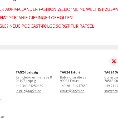
OCK AUF MAILÄNDER FASHION WEEK: "MEINE WELT IST ZU
AT STEFANIE GIESINGER GEHOLFEN
NGLE? NEUE PODCAST-FOLGE SORGT FÜR RÄTSEL
TAG24 Leipzig
TAG24 Erfurt
TAG24 St
Karl-Liebknecht-Straße 8
Bahnhofstraße 38
Curiestr
04107 Leipzig
99084 Erfurt
70563 Stu
+49 341 24250430
+49 361 34947880
+49 711 
leipzig@tag24.de
erfurt@tag24.de
stuttgar
g
.de