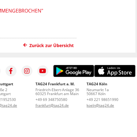
SAMMENGEBROCHEN"
Zurück zur Übersicht
uttgart
TAG24 Frankfurt a. M.
TAG24 Köln
aße 2
Friedrich-Ebert-Anlage 36
Neumarkt 1a
ttgart
60325 Frankfurt am Main
50667 Köln
21952530
+49 69 348750580
+49 221 98651990
t@tag24.de
frankfurt@tag24.de
koeln@tag24.de