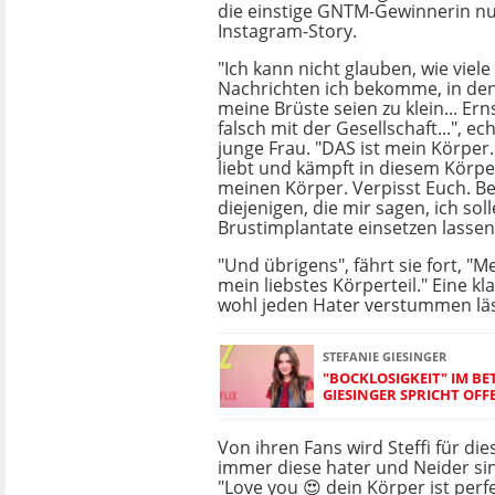
die einstige GNTM-Gewinnerin nu
Instagram-Story.
"Ich kann nicht glauben, wie vi
Nachrichten ich bekomme, in den
meine Brüste seien zu klein... Ern
falsch mit der Gesellschaft...", ech
junge Frau. "DAS ist mein Körper.
liebt und kämpft in diesem Körper
meinen Körper. Verpisst Euch. B
diejenigen, die mir sagen, ich sol
Brustimplantate einsetzen lassen
"Und übrigens", fährt sie fort, "M
mein liebstes Körperteil." Eine kl
wohl jeden Hater verstummen läs
STEFANIE GIESINGER
"BOCKLOSIGKEIT" IM BET
GIESINGER SPRICHT OFF
Von ihren Fans wird Steffi für diese
immer diese hater und Neider sind
"Love you 😍 dein Körper ist perfe