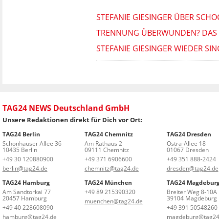
STEFANIE GIESINGER ÜBER SCH
TRENNUNG ÜBERWUNDEN? DAS H
STEFANIE GIESINGER WIEDER SI
TAG24 NEWS Deutschland GmbH
Unsere Redaktionen direkt für Dich vor Ort:
TAG24 Berlin
TAG24 Chemnitz
TAG24 Dresden
Schönhauser Allee 36
Am Rathaus 2
Ostra-Allee 18
10435 Berlin
09111 Chemnitz
01067 Dresden
+49 30 120880900
+49 371 6906600
+49 351 888-2424
berlin@tag24.de
chemnitz@tag24.de
dresden@tag24.de
TAG24 Hamburg
TAG24 München
TAG24 Magdebur
Am Sandtorkai 77
+49 89 215390320
Breiter Weg 8-10A
20457 Hamburg
39104 Magdeburg
muenchen@tag24.de
+49 40 228608090
+49 391 50548260
hamburg@tag24.de
magdeburg@tag24