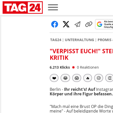
TAG24
UNTERHALTUNG
PROMIS 
"VERPISST EUCH!" ST
KRITIK
6.213
Klicks
0
Reaktionen
❤️
😂
😱
🔥
😥
👏
Berlin -
Ihr reicht's! Auf
Instagr
Körper und ihre Figur befassen.
"Mach mal eine Brust OP die Dinge
meine" - Auf beleidigende Worte w