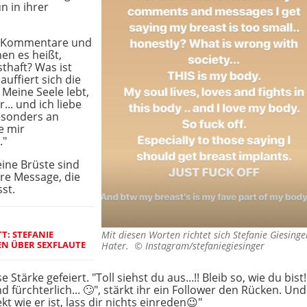
n in ihrer
ele Kommentare und
en es heißt,
sthaft? Was ist
auffiert sich die
 Meine Seele lebt,
... und ich liebe
esonders an
le mir
."
eine Brüste sind
are Message, die
st.
T: STEFANIE
Mit diesen Worten richtet sich Stefanie Giesinge
EN ÜBER SEXFLAUTE
Hater. ©
Instagram/stefaniegiesinger
 Stärke gefeiert. "Toll siehst du aus...!! Bleib so, wie du bist!
 fürchterlich... 🙄", stärkt ihr ein Follower den Rücken. U
kt wie er ist, lass dir nichts einreden😉"