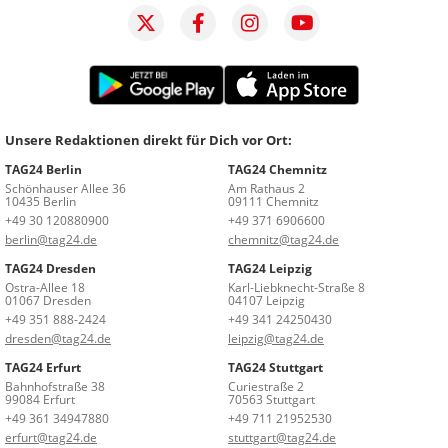
Unsere Redaktionen direkt für Dich vor Ort:
TAG24 Berlin
TAG24 Chemnitz
Schönhauser Allee 36
Am Rathaus 2
10435 Berlin
09111 Chemnitz
+49 30 120880900
+49 371 6906600
berlin@tag24.de
chemnitz@tag24.de
TAG24 Dresden
TAG24 Leipzig
Ostra-Allee 18
Karl-Liebknecht-Straße 8
01067 Dresden
04107 Leipzig
+49 351 888-2424
+49 341 24250430
dresden@tag24.de
leipzig@tag24.de
TAG24 Erfurt
TAG24 Stuttgart
Bahnhofstraße 38
Curiestraße 2
99084 Erfurt
70563 Stuttgart
+49 361 34947880
+49 711 21952530
erfurt@tag24.de
stuttgart@tag24.de