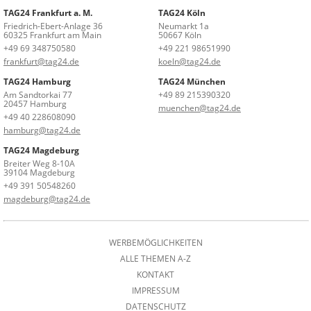
TAG24 Frankfurt a. M.
TAG24 Köln
Friedrich-Ebert-Anlage 36
Neumarkt 1a
60325 Frankfurt am Main
50667 Köln
+49 69 348750580
+49 221 98651990
frankfurt@tag24.de
koeln@tag24.de
TAG24 Hamburg
TAG24 München
Am Sandtorkai 77
+49 89 215390320
20457 Hamburg
muenchen@tag24.de
+49 40 228608090
hamburg@tag24.de
TAG24 Magdeburg
Breiter Weg 8-10A
39104 Magdeburg
+49 391 50548260
magdeburg@tag24.de
WERBEMÖGLICHKEITEN
ALLE THEMEN A-Z
KONTAKT
IMPRESSUM
DATENSCHUTZ