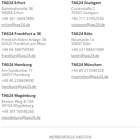
TAG24 Erfurt
TAG24 Stuttgart
Bahnhofstraße 38
Curiestraße 2
99084 Erfurt
70563 Stuttgart
+49 361 34947880
+49 711 21952530
erfurt@tag24.de
stuttgart@tag24.de
TAG24 Frankfurt a. M.
TAG24 Köln
Friedrich-Ebert-Anlage 36
Neumarkt 1a
60325 Frankfurt am Main
50667 Köln
+49 69 348750580
+49 221 98651990
frankfurt@tag24.de
koeln@tag24.de
TAG24 Hamburg
TAG24 München
Am Sandtorkai 77
+49 89 215390320
20457 Hamburg
muenchen@tag24.de
+49 40 228608090
hamburg@tag24.de
TAG24 Magdeburg
Breiter Weg 8-10A
39104 Magdeburg
+49 391 50548260
magdeburg@tag24.de
WERBEMÖGLICHKEITEN