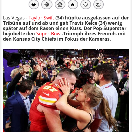
❤️
😂
😱
🔥
😥
👏
Las Vegas -
Taylor Swift
(34) hüpfte ausgelassen auf der
Tribüne auf und ab und gab Travis Kelce (34) wenig
später auf dem Rasen einen Kuss. Der Pop-Superstar
bejubelte den
Super-Bowl
-Triumph ihres Freunds mit
den Kansas City Chiefs im Fokus der Kameras.