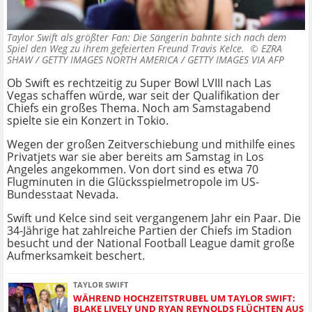
Taylor Swift als größter Fan: Die Sängerin bahnte sich nach dem
Spiel den Weg zu ihrem gefeierten Freund Travis Kelce. ©
EZRA
SHAW / GETTY IMAGES NORTH AMERICA / GETTY IMAGES VIA AFP
Ob Swift es rechtzeitig zu Super Bowl LVIII nach Las
Vegas schaffen würde, war seit der Qualifikation der
Chiefs ein großes Thema. Noch am Samstagabend
spielte sie ein Konzert in Tokio.
Wegen der großen Zeitverschiebung und mithilfe eines
Privatjets war sie aber bereits am Samstag in Los
Angeles angekommen. Von dort sind es etwa 70
Flugminuten in die Glücksspielmetropole im US-
Bundesstaat Nevada.
Swift und Kelce sind seit vergangenem Jahr ein Paar. Die
34-Jährige hat zahlreiche Partien der Chiefs im Stadion
besucht und der National Football League damit große
Aufmerksamkeit beschert.
TAYLOR SWIFT
WÄHREND HOCHZEITSTRUBEL UM TAYLOR SWIFT:
BLAKE LIVELY UND RYAN REYNOLDS FLÜCHTEN AUS