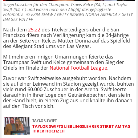
Siegerküsschen für den Champion: Travis Kelce (34, l.) und Taylor
Swift (34, r.) und waren nach den Abpfiff das gefragteste
Fotomotiv. ©
EZRA SHAW / GETTY IMAGES NORTH AMERICA / GETTY
IMAGES VIA AFP
Nach dem
25:22
des Titelverteidigers über die San
Francisco 49ers nach Verlängerung kam die 34-Jährige
an der Seite von Kelces Mutter Donna auf das Spielfeld
des Allegiant Stadiums von Las Vegas.
Mit mehreren innigen Umarmungen feierte das
Traumpaar Swift und Kelce gemeinsam den Sieg der
Chiefs im Finale der
National Football League
.
Zuvor war Swift zeitweise ausgebuht worden. Nachdem
sie auf einer Leinwand im Stadion gezeigt wurde, buhten
viele rund 60.000 Zuschauer in der Arena. Swift leerte
daraufhin in ihrer Loge den Getränkebecher, den sie in
der Hand hielt, in einem Zug aus und knallte ihn danach
auf den Tisch vor sich.
TAYLOR SWIFT
TAYLOR SWIFTS LIEBLINGSLEHRER STIRBT AM TAG
IHRER HOCHZEIT