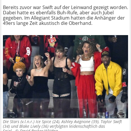
Bereits zuvor war Swift auf der Leinwand gezeigt worden.
Dabei hatte es ebenfalls Buh-Rufe, aber auch Jubel
gegeben. Im Allegiant Stadium hatten die Anhänger der
49ers lange Zeit akustisch die Oberhand.
Die Stars (v.l.n.r.) Ice Spice (24), Ashley Avignone (39), Taylor Swift
(34) und Blake Lively (36) verfolgten leidenschaftlich das
Spiel. ©
David Becker/AP/dpa