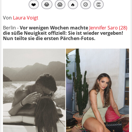
❤️
😂
😱
🔥
😥
👏
Von
Laura Voigt
Berlin -
Vor wenigen Wochen machte
Jennifer Saro (28)
die süße Neuigkeit offiziell: Sie ist wieder vergeben!
Nun teilte sie die ersten Pärchen-Fotos.