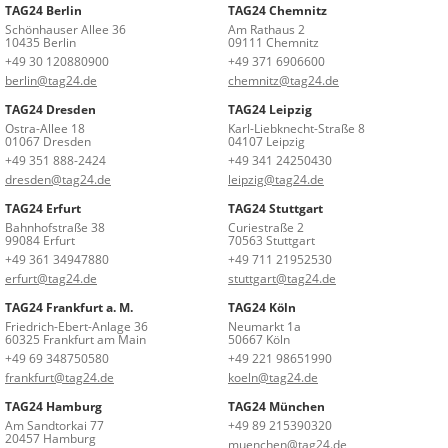
TAG24 Berlin
TAG24 Chemnitz
Schönhauser Allee 36
Am Rathaus 2
10435 Berlin
09111 Chemnitz
+49 30 120880900
+49 371 6906600
berlin@tag24.de
chemnitz@tag24.de
TAG24 Dresden
TAG24 Leipzig
Ostra-Allee 18
Karl-Liebknecht-Straße 8
01067 Dresden
04107 Leipzig
+49 351 888-2424
+49 341 24250430
dresden@tag24.de
leipzig@tag24.de
TAG24 Erfurt
TAG24 Stuttgart
Bahnhofstraße 38
Curiestraße 2
99084 Erfurt
70563 Stuttgart
+49 361 34947880
+49 711 21952530
erfurt@tag24.de
stuttgart@tag24.de
TAG24 Frankfurt a. M.
TAG24 Köln
Friedrich-Ebert-Anlage 36
Neumarkt 1a
60325 Frankfurt am Main
50667 Köln
+49 69 348750580
+49 221 98651990
frankfurt@tag24.de
koeln@tag24.de
TAG24 Hamburg
TAG24 München
Am Sandtorkai 77
+49 89 215390320
20457 Hamburg
muenchen@tag24.de