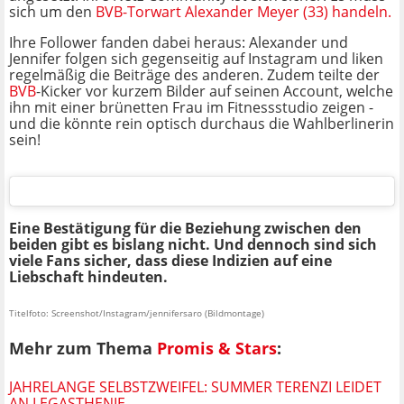
sich um den
BVB-Torwart Alexander Meyer (33) handeln.
Ihre Follower fanden dabei heraus: Alexander und
Jennifer folgen sich gegenseitig auf Instagram und liken
regelmäßig die Beiträge des anderen. Zudem teilte der
BVB
-Kicker vor kurzem Bilder auf seinen Account, welche
ihn mit einer brünetten Frau im Fitnessstudio zeigen -
und die könnte rein optisch durchaus die Wahlberlinerin
sein!
Eine Bestätigung für die Beziehung zwischen den
beiden gibt es bislang nicht. Und dennoch sind sich
viele Fans sicher, dass diese Indizien auf eine
Liebschaft hindeuten.
Titelfoto: Screenshot/Instagram/jennifersaro (Bildmontage)
Mehr zum Thema
Promis & Stars
:
JAHRELANGE SELBSTZWEIFEL: SUMMER TERENZI LEIDET
AN LEGASTHENIE