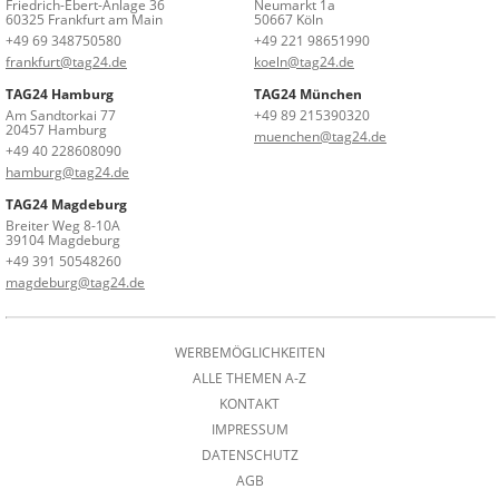
Friedrich-Ebert-Anlage 36
Neumarkt 1a
60325 Frankfurt am Main
50667 Köln
+49 69 348750580
+49 221 98651990
frankfurt@tag24.de
koeln@tag24.de
TAG24 Hamburg
TAG24 München
Am Sandtorkai 77
+49 89 215390320
20457 Hamburg
muenchen@tag24.de
+49 40 228608090
hamburg@tag24.de
TAG24 Magdeburg
Breiter Weg 8-10A
39104 Magdeburg
+49 391 50548260
magdeburg@tag24.de
WERBEMÖGLICHKEITEN
ALLE THEMEN A-Z
KONTAKT
IMPRESSUM
DATENSCHUTZ
AGB