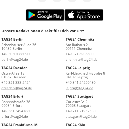
Unsere Redaktionen direkt für Dich vor Ort:
TAG24 Berlin
TAG24 Chemnitz
Schönhauser Allee 36
Am Rathaus 2
10435 Berlin
09111 Chemnitz
+49 30 120880900
+49 371 6906600
berlin@tag24.de
chemnitz@tag24.de
TAG24 Dresden
TAG24 Leipzig
Ostra-Allee 18
Karl-Liebknecht-Straße 8
01067 Dresden
04107 Leipzig
+49 351 888-2424
+49 341 24250430
dresden@tag24.de
leipzig@tag24.de
TAG24 Erfurt
TAG24 Stuttgart
Bahnhofstraße 38
Curiestraße 2
99084 Erfurt
70563 Stuttgart
+49 361 34947880
+49 711 21952530
erfurt@tag24.de
stuttgart@tag24.de
TAG24 Frankfurt a. M.
TAG24 Köln