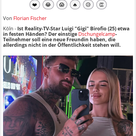
❤️
😂
😱
🔥
😥
👏
Von
Florian Fischer
Köln -
Ist Reality-TV-Star Luigi "Gigi" Birofio (25) etwa
in festen Händen? Der einstige
Dschungelcamp
-
Teilnehmer soll eine neue Freundin haben, die
allerdings nicht in der Öffentlichkeit stehen will.