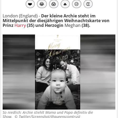
❤️
😂
😱
🔥
😥
👏
London (England) -
Der kleine Archie steht im
Mittelpunkt der diesjährigen Weihnachtskarte von
Prinz
Harry
(35) und Herzogin
Meghan
(38).
So niedlich: Archie stiehlt Mama und Papa definitiv die
Show. ©
Twitter/Screenshot/@queenscomtrust