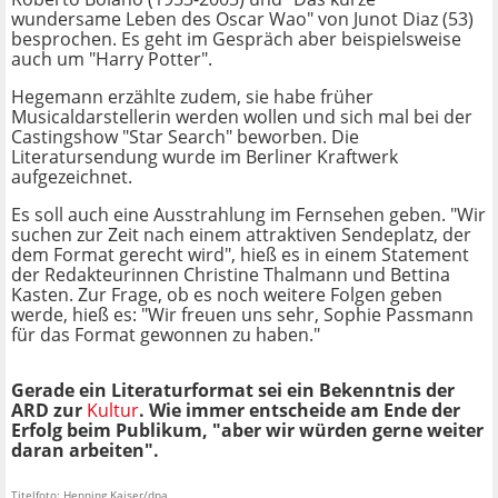
wundersame Leben des Oscar Wao" von Junot Diaz (53)
besprochen. Es geht im Gespräch aber beispielsweise
auch um "Harry Potter".
Hegemann erzählte zudem, sie habe früher
Musicaldarstellerin werden wollen und sich mal bei der
Castingshow "Star Search" beworben. Die
Literatursendung wurde im Berliner Kraftwerk
aufgezeichnet.
Es soll auch eine Ausstrahlung im Fernsehen geben. "Wir
suchen zur Zeit nach einem attraktiven Sendeplatz, der
dem Format gerecht wird", hieß es in einem Statement
der Redakteurinnen Christine Thalmann und Bettina
Kasten. Zur Frage, ob es noch weitere Folgen geben
werde, hieß es: "Wir freuen uns sehr, Sophie Passmann
für das Format gewonnen zu haben."
Gerade ein Literaturformat sei ein Bekenntnis der
ARD zur
Kultur
. Wie immer entscheide am Ende der
Erfolg beim Publikum, "aber wir würden gerne weiter
daran arbeiten".
Titelfoto: Henning Kaiser/dpa