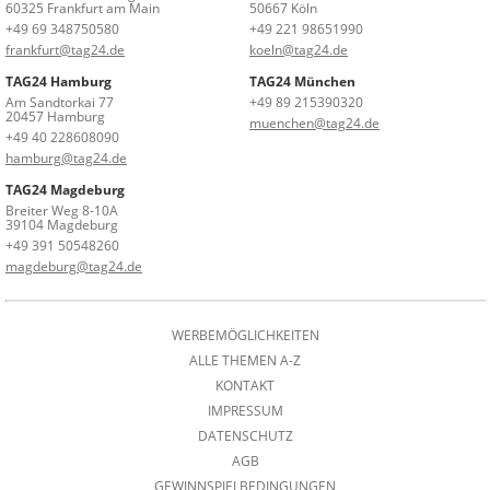
60325 Frankfurt am Main
50667 Köln
+49 69 348750580
+49 221 98651990
frankfurt@tag24.de
koeln@tag24.de
TAG24 Hamburg
TAG24 München
Am Sandtorkai 77
+49 89 215390320
20457 Hamburg
muenchen@tag24.de
+49 40 228608090
hamburg@tag24.de
TAG24 Magdeburg
Breiter Weg 8-10A
39104 Magdeburg
+49 391 50548260
magdeburg@tag24.de
WERBEMÖGLICHKEITEN
ALLE THEMEN A-Z
KONTAKT
IMPRESSUM
DATENSCHUTZ
AGB
GEWINNSPIELBEDINGUNGEN