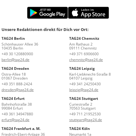
Unsere Redaktionen direkt für Dich vor Ort:
TAG24 Berlin
TAG24 Chemnitz
Schönhauser Allee 36
Am Rathaus 2
10435 Berlin
09111 Chemnitz
+49 30 120880900
+49 371 6906600
berlin@tag24.de
chemnitz@tag24.de
TAG24 Dresden
TAG24 Leipzig
Ostra-Allee 18
Karl-Liebknecht-Straße 8
01067 Dresden
04107 Leipzig
+49 351 888-2424
+49 341 24250430
dresden@tag24.de
leipzig@tag24.de
TAG24 Erfurt
TAG24 Stuttgart
Bahnhofstraße 38
Curiestraße 2
99084 Erfurt
70563 Stuttgart
+49 361 34947880
+49 711 21952530
erfurt@tag24.de
stuttgart@tag24.de
TAG24 Frankfurt a. M.
TAG24 Köln
Friedrich-Ebert-Anlage 36
Neumarkt 1a