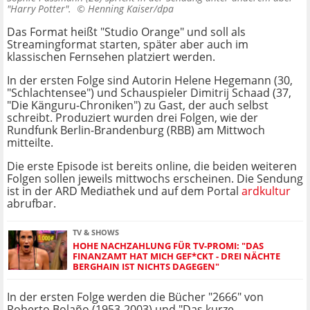
"Harry Potter". ©
Henning Kaiser/dpa
Das Format heißt "Studio Orange" und soll als
Streamingformat starten, später aber auch im
klassischen Fernsehen platziert werden.
In der ersten Folge sind Autorin Helene Hegemann (30,
"Schlachtensee") und Schauspieler Dimitrij Schaad (37,
"Die Känguru-Chroniken") zu Gast, der auch selbst
schreibt. Produziert wurden drei Folgen, wie der
Rundfunk Berlin-Brandenburg (RBB) am Mittwoch
mitteilte.
Die erste Episode ist bereits online, die beiden weiteren
Folgen sollen jeweils mittwochs erscheinen. Die Sendung
ist in der ARD Mediathek und auf dem Portal
ardkultur
abrufbar.
TV & SHOWS
HOHE NACHZAHLUNG FÜR TV-PROMI: "DAS
FINANZAMT HAT MICH GEF*CKT - DREI NÄCHTE
BERGHAIN IST NICHTS DAGEGEN"
In der ersten Folge werden die Bücher "2666" von
Roberto Bolaño (1953-2003) und "Das kurze