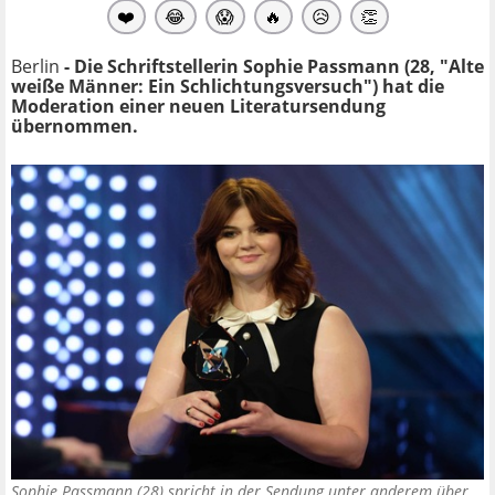
❤️
😂
😱
🔥
😥
👏
Berlin
- Die Schriftstellerin Sophie Passmann (28, "Alte
weiße Männer: Ein Schlichtungsversuch") hat die
Moderation einer neuen Literatursendung
übernommen.
Sophie Passmann (28) spricht in der Sendung unter anderem über