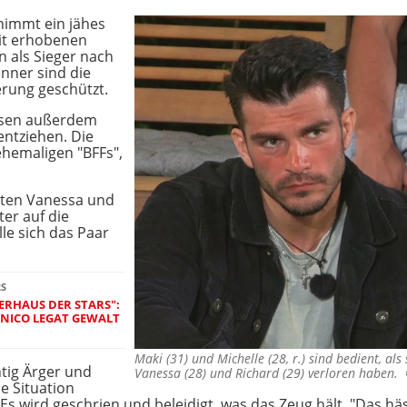
immt ein jähes
it erhobenen
 als Sieger nach
nner sind die
rung geschützt.
ssen außerdem
entziehen. Die
ehemaligen "BFFs",
tten Vanessa und
er auf die
lle sich das Paar
RS
ERHAUS DER STARS":
NICO LEGAT GEWALT
Maki (31) und Michelle (28, r.) sind bedient, als 
tig Ärger und
Vanessa (28) und Richard (29) verloren haben
ie Situation
s wird geschrien und beleidigt, was das Zeug hält. "Das häss