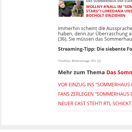
DAS SOMMERHAUS DER STA
WOLLNY-KNALL IM "SO
STARS"? LOREDANA UND 
BOCHOLT EINZIEHEN
Immerhin scheint die Aussprache
haben, denn zur Überraschung al
(36). Sie müssen das Sommerhaus
Streaming-Tipp: Die siebente F
Titelfoto: Bildmontage: RTL (3)
Mehr zum Thema
Das Somm
VOR EINZUG INS "SOMMERHAUS 
FANS ZERLEGEN "SOMMERHAUS DER
NEUER CAST STEHT! RTL SCHICK