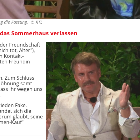
ung die Fassung. ©
RTL
 das Sommerhaus verlassen
 der Freundschaft
ich tot, Alter"),
n Kontakt-
ten Freundin
ch. Zum Schluss
rsöhnung samt
dass ihr wegen uns
.
Frieden Fake.
ndet sich die
erum glaubt, seine
mmen-Kauf"