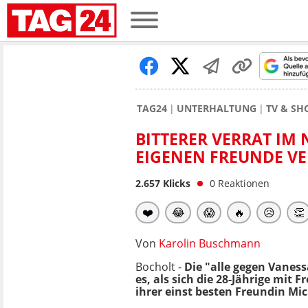
TAG24
UNTERHALTUNG
TV & S
BITTERER VERRAT IM
EIGENEN FREUNDE V
2.657
Klicks
0
Reaktionen
❤️
😂
😱
🔥
😥
👏
Von
Karolin Buschmann
Bocholt -
Die "alle gegen Vaness
es, als sich die 28-Jährige mit
ihrer einst besten Freundin Mic