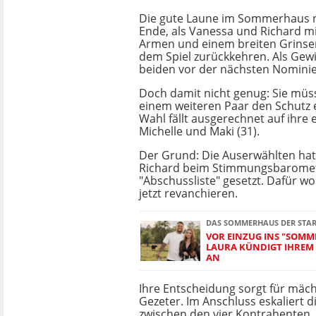
Die gute Laune im Sommerhaus n
Ende, als Vanessa und Richard m
Armen und einem breiten Grinsen
dem Spiel zurückkehren. Als Gewi
beiden vor der nächsten Nominie
Doch damit nicht genug: Sie mü
einem weiteren Paar den Schutz 
Wahl fällt ausgerechnet auf ihre 
Michelle und Maki (31).
Der Grund: Die Auserwählten ha
Richard beim Stimmungsbaromet
"Abschussliste" gesetzt. Dafür wo
jetzt revanchieren.
DAS SOMMERHAUS DER STA
VOR EINZUG INS "SOMM
LAURA KÜNDIGT IHREM 
AN
Ihre Entscheidung sorgt für mäch
Gezeter. Im Anschluss eskaliert d
zwischen den vier Kontrahenten. E