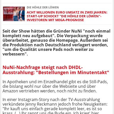
DIE HÖHLE DER LÖWEN
ACHT MILLIONEN EURO UMSATZ IN ZWEI JAHREN:
START-UP SCHOCKT "DIE HÖHLE DER LÖWEN"-
INVESTOREN MIT MEGA-PROGNOSE
Seit der Show hätten die Gründer NuNi "noch einmal
komplett neu aufgebaut". Die Verpackung wurde
überarbeitet, genauso die Homepage. Außerdem sei
die Produktion nach Deutschland verlagert worden,
"um die Qualität unsere Pads noch weiter zu
verbessern".
NuNi-Nachfrage steigt nach DHDL-
Ausstrahlung: "Bestellungen im Minutentakt"
In Apotheken und im Einzelhandel gibt es die Still-Pads,
die bislang wohl nur über die Webseite und über
Amazon vertrieben werden, noch nicht zu finden.
In einer Instagram-Story nach der TV-Ausstrahlung
verkündete Jenny Reckmann jedoch frohe Neuigkeiten:
"Ihr kauft uns einfach gerade komplett leer, es ist so
krass. (...) Ihr rennt uns die Bude ein. Ich krieg' hier