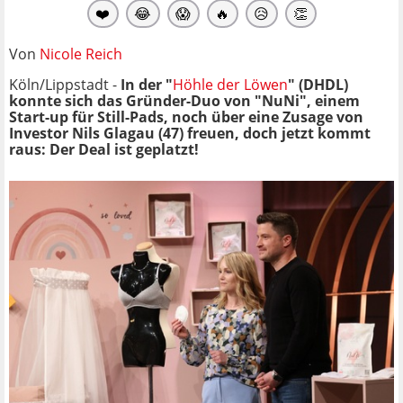
❤️
😂
😱
🔥
😥
👏
Von
Nicole Reich
Köln/Lippstadt -
In der "
Höhle der Löwen
" (DHDL)
konnte sich das Gründer-Duo von "NuNi", einem
Start-up für Still-Pads, noch über eine Zusage von
Investor Nils Glagau (47) freuen, doch jetzt kommt
raus: Der Deal ist geplatzt!