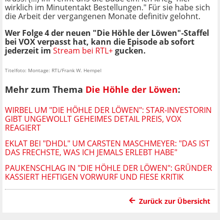
wirklich im Minutentakt Bestellungen." Für sie habe sich
die Arbeit der vergangenen Monate definitiv gelohnt.
Wer Folge 4 der neuen "Die Höhle der Löwen"-Staffel
bei VOX verpasst hat, kann die Episode ab sofort
jederzeit im
Stream bei RTL+
gucken.
Titelfoto: Montage: RTL/Frank W. Hempel
Mehr zum Thema
Die Höhle der Löwen
:
WIRBEL UM "DIE HÖHLE DER LÖWEN": STAR-INVESTORIN
GIBT UNGEWOLLT GEHEIMES DETAIL PREIS, VOX
REAGIERT
EKLAT BEI "DHDL" UM CARSTEN MASCHMEYER: "DAS IST
DAS FRECHSTE, WAS ICH JEMALS ERLEBT HABE"
PAUKENSCHLAG IN "DIE HÖHLE DER LÖWEN": GRÜNDER
KASSIERT HEFTIGEN VORWURF UND FIESE KRITIK
Zurück zur Übersicht