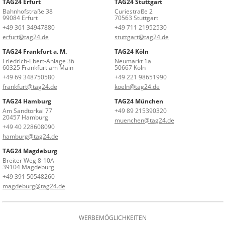
TAG24 Erfurt
TAG24 Stuttgart
Bahnhofstraße 38
Curiestraße 2
99084 Erfurt
70563 Stuttgart
+49 361 34947880
+49 711 21952530
erfurt@tag24.de
stuttgart@tag24.de
TAG24 Frankfurt a. M.
TAG24 Köln
Friedrich-Ebert-Anlage 36
Neumarkt 1a
60325 Frankfurt am Main
50667 Köln
+49 69 348750580
+49 221 98651990
frankfurt@tag24.de
koeln@tag24.de
TAG24 Hamburg
TAG24 München
Am Sandtorkai 77
+49 89 215390320
20457 Hamburg
muenchen@tag24.de
+49 40 228608090
hamburg@tag24.de
TAG24 Magdeburg
Breiter Weg 8-10A
39104 Magdeburg
+49 391 50548260
magdeburg@tag24.de
WERBEMÖGLICHKEITEN