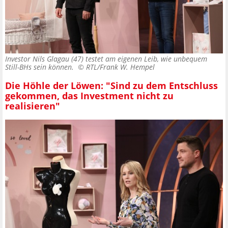
Investor Nils Glagau (47) testet am eigenen Leib, wie unbequem
Still-BHs sein können. ©
RTL/Frank W. Hempel
Die Höhle der Löwen: "Sind zu dem Entschluss
gekommen, das Investment nicht zu
realisieren"