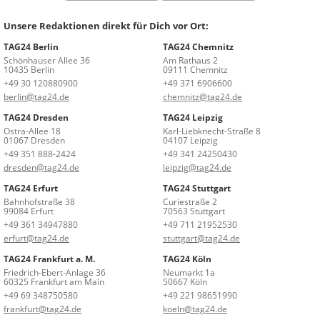
Unsere Redaktionen direkt für Dich vor Ort:
TAG24 Berlin
TAG24 Chemnitz
Schönhauser Allee 36
Am Rathaus 2
10435 Berlin
09111 Chemnitz
+49 30 120880900
+49 371 6906600
berlin@tag24.de
chemnitz@tag24.de
TAG24 Dresden
TAG24 Leipzig
Ostra-Allee 18
Karl-Liebknecht-Straße 8
01067 Dresden
04107 Leipzig
+49 351 888-2424
+49 341 24250430
dresden@tag24.de
leipzig@tag24.de
TAG24 Erfurt
TAG24 Stuttgart
Bahnhofstraße 38
Curiestraße 2
99084 Erfurt
70563 Stuttgart
+49 361 34947880
+49 711 21952530
erfurt@tag24.de
stuttgart@tag24.de
TAG24 Frankfurt a. M.
TAG24 Köln
Friedrich-Ebert-Anlage 36
Neumarkt 1a
60325 Frankfurt am Main
50667 Köln
+49 69 348750580
+49 221 98651990
frankfurt@tag24.de
koeln@tag24.de