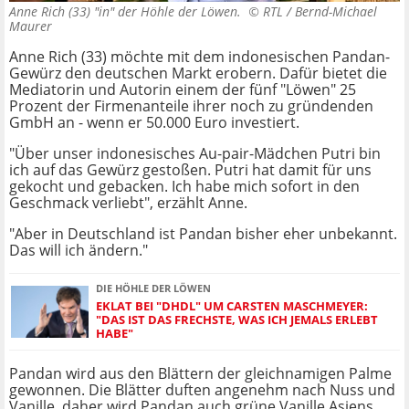
Anne Rich (33) "in" der Höhle der Löwen. ©
RTL / Bernd-Michael
Maurer
Anne Rich (33) möchte mit dem indonesischen Pandan-
Gewürz den deutschen Markt erobern. Dafür bietet die
Mediatorin und Autorin einem der fünf "Löwen" 25
Prozent der Firmenanteile ihrer noch zu gründenden
GmbH an - wenn er 50.000 Euro investiert.
"Über unser indonesisches Au-pair-Mädchen Putri bin
ich auf das Gewürz gestoßen. Putri hat damit für uns
gekocht und gebacken. Ich habe mich sofort in den
Geschmack verliebt", erzählt Anne.
"Aber in Deutschland ist Pandan bisher eher unbekannt.
Das will ich ändern."
DIE HÖHLE DER LÖWEN
EKLAT BEI "DHDL" UM CARSTEN MASCHMEYER:
"DAS IST DAS FRECHSTE, WAS ICH JEMALS ERLEBT
HABE"
Pandan wird aus den Blättern der gleichnamigen Palme
gewonnen. Die Blätter duften angenehm nach Nuss und
Vanille, daher wird Pandan auch grüne Vanille Asiens