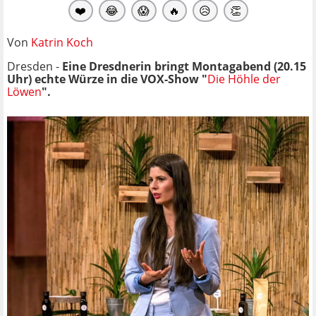
❤️
😂
😱
🔥
😥
👏
Von
Katrin Koch
Dresden -
Eine Dresdnerin bringt Montagabend (20.15
Uhr) echte Würze in die VOX-Show "
Die Höhle der
Löwen
".