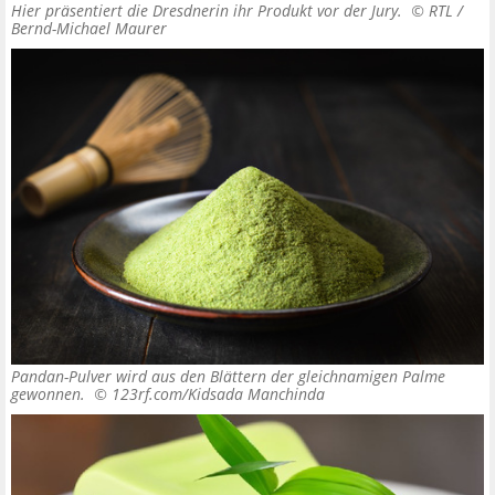
Hier präsentiert die Dresdnerin ihr Produkt vor der Jury. ©
RTL /
Bernd-Michael Maurer
Pandan-Pulver wird aus den Blättern der gleichnamigen Palme
gewonnen. ©
123rf.com/Kidsada Manchinda