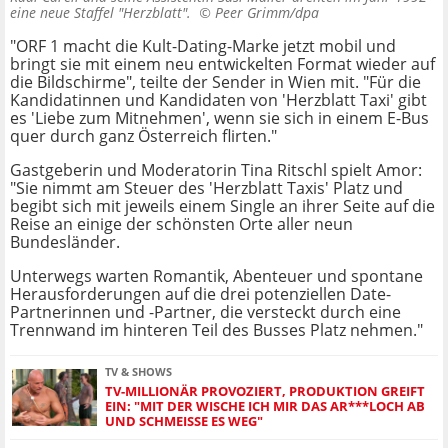
eine neue Staffel "Herzblatt". ©
Peer Grimm/dpa
"ORF 1 macht die Kult-Dating-Marke jetzt mobil und
bringt sie mit einem neu entwickelten Format wieder auf
die Bildschirme", teilte der Sender in Wien mit. "Für die
Kandidatinnen und Kandidaten von 'Herzblatt Taxi' gibt
es 'Liebe zum Mitnehmen', wenn sie sich in einem E-Bus
quer durch ganz Österreich flirten."
Gastgeberin und Moderatorin Tina Ritschl spielt Amor:
"Sie nimmt am Steuer des 'Herzblatt Taxis' Platz und
begibt sich mit jeweils einem Single an ihrer Seite auf die
Reise an einige der schönsten Orte aller neun
Bundesländer.
Unterwegs warten Romantik, Abenteuer und spontane
Herausforderungen auf die drei potenziellen Date-
Partnerinnen und -Partner, die versteckt durch eine
Trennwand im hinteren Teil des Busses Platz nehmen."
TV & SHOWS
TV-MILLIONÄR PROVOZIERT, PRODUKTION GREIFT
EIN: "MIT DER WISCHE ICH MIR DAS AR***LOCH AB
UND SCHMEISSE ES WEG"