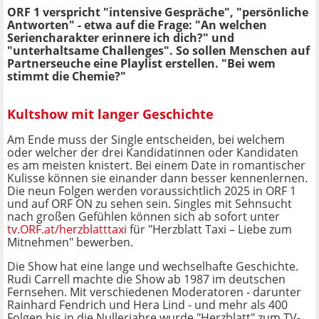
ORF 1 verspricht "intensive Gespräche", "persönliche
Antworten" - etwa auf die Frage: "An welchen
Seriencharakter erinnere ich dich?" und
"unterhaltsame Challenges". So sollen Menschen auf
Partnerseuche eine Playlist erstellen. "Bei wem
stimmt die Chemie?"
Kultshow mit langer Geschichte
Am Ende muss der Single entscheiden, bei welchem
oder welcher der drei Kandidatinnen oder Kandidaten
es am meisten knistert. Bei einem Date in romantischer
Kulisse können sie einander dann besser kennenlernen.
Die neun Folgen werden voraussichtlich 2025 in ORF 1
und auf ORF ON zu sehen sein. Singles mit Sehnsucht
nach großen Gefühlen können sich ab sofort unter
tv.ORF.at/herzblatttaxi
für "Herzblatt Taxi – Liebe zum
Mitnehmen" bewerben.
Die Show hat eine lange und wechselhafte Geschichte.
Rudi Carrell machte die Show ab 1987 im deutschen
Fernsehen. Mit verschiedenen Moderatoren - darunter
Rainhard Fendrich und Hera Lind - und mehr als 400
Folgen bis in die Nullerjahre wurde "Herzblatt" zum TV-