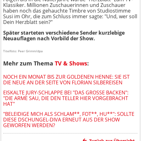
Klassiker. Millionen Zuschauerinnen und Zuschauer
haben noch das gehauchte Timbre von Studiostimme
Susi im Ohr, die zum Schluss immer sagte: "Und, wer soll
Dein Herzblatt sein?"
Später starteten verschiedene Sender kurzlebige
Neuauflagen nach Vorbild der Show.
Titelfoto: Peer Grimm/dpa
Mehr zum Thema
TV & Shows
:
NOCH EIN MONAT BIS ZUR GOLDENEN HENNE: SIE IST
DIE NEUE AN DER SEITE VON FLORIAN SILBEREISEN
EISKALTE JURY-SCHLAPPE BEI "DAS GROSSE BACKEN": "
DIE ARME SAU, DIE DEN TELLER HIER VORGEBRACHT H
AT"
"BELEIDIGE MICH ALS SCHLAM**, FOT**, HU**": SOLLTE
DIESE DSCHUNGEL-DIVA ERNEUT AUS DER SHOW
GEWORFEN WERDEN?
Zurück zur Übersicht