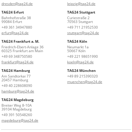
dresden@tag24.de
leipzig@tag24.de
TAG24 Erfurt
TAG24 Stuttgart
Bahnhofstraße 38
Curiestraße 2
99084 Erfurt
70563 Stuttgart
+49 361 34947880
+49 711 21952530
erfurt@tag24.de
stuttgart@tag24.de
TAG24 Frankfurt a. M.
TAG24 Köln
Friedrich-Ebert-Anlage 36
Neumarkt 1a
60325 Frankfurt am Main
50667 Köln
+49 69 348750580
+49 221 98651990
frankfurt@tag24.de
koeln@tag24.de
TAG24 Hamburg
TAG24 München
Am Sandtorkai 77
+49 89 215390320
20457 Hamburg
muenchen@tag24.de
+49 40 228608090
hamburg@tag24.de
TAG24 Magdeburg
Breiter Weg 8-10A
39104 Magdeburg
+49 391 50548260
magdeburg@tag24.de