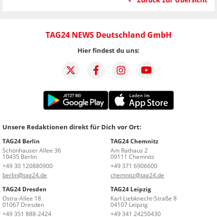
TAG24 NEWS Deutschland GmbH
Hier findest du uns:
Unsere Redaktionen direkt für Dich vor Ort:
TAG24 Berlin
TAG24 Chemnitz
Schönhauser Allee 36
Am Rathaus 2
10435 Berlin
09111 Chemnitz
+49 30 120880900
+49 371 6906600
berlin@tag24.de
chemnitz@tag24.de
TAG24 Dresden
TAG24 Leipzig
Ostra-Allee 18
Karl-Liebknecht-Straße 8
01067 Dresden
04107 Leipzig
+49 351 888-2424
+49 341 24250430