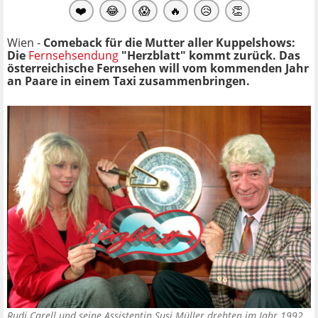
❤️
😂
😱
🔥
😥
👏
Wien -
Comeback für die Mutter aller Kuppelshows:
Die
Fernsehsendung
"Herzblatt" kommt zurück. Das
österreichische Fernsehen will vom kommenden Jahr
an Paare in einem Taxi zusammenbringen.
Rudi Carell und seine Assistentin Susi Müller drehten im Jahr 1992