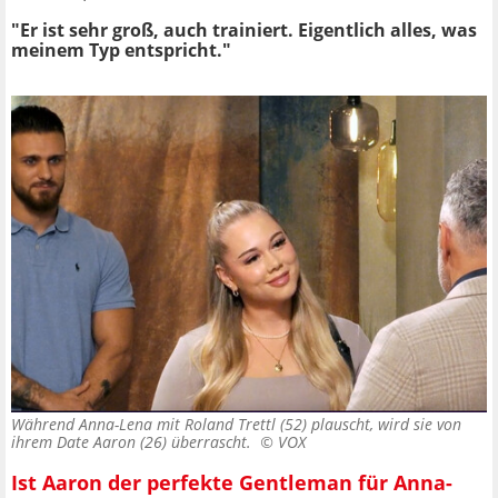
"Er ist sehr groß, auch trainiert. Eigentlich alles, was
meinem Typ entspricht."
Während Anna-Lena mit Roland Trettl (52) plauscht, wird sie von
ihrem Date Aaron (26) überrascht. ©
VOX
Ist Aaron der perfekte Gentleman für Anna-