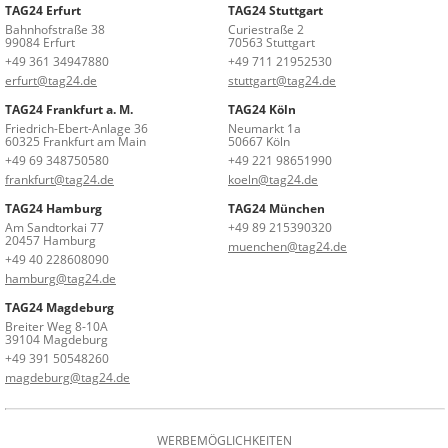
TAG24 Erfurt
TAG24 Stuttgart
Bahnhofstraße 38
Curiestraße 2
99084 Erfurt
70563 Stuttgart
+49 361 34947880
+49 711 21952530
erfurt@tag24.de
stuttgart@tag24.de
TAG24 Frankfurt a. M.
TAG24 Köln
Friedrich-Ebert-Anlage 36
Neumarkt 1a
60325 Frankfurt am Main
50667 Köln
+49 69 348750580
+49 221 98651990
frankfurt@tag24.de
koeln@tag24.de
TAG24 Hamburg
TAG24 München
Am Sandtorkai 77
+49 89 215390320
20457 Hamburg
muenchen@tag24.de
+49 40 228608090
hamburg@tag24.de
TAG24 Magdeburg
Breiter Weg 8-10A
39104 Magdeburg
+49 391 50548260
magdeburg@tag24.de
WERBEMÖGLICHKEITEN