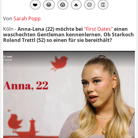
❤️
😂
😱
🔥
😥
👏
Von
Sarah Popp
Köln -
Anna-Lena (22) möchte bei
"First Dates"
einen
waschechten Gentleman kennenlernen. Ob Starkoch
Roland Trettl (52) so einen für sie bereithält?