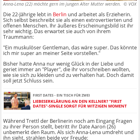
Anna-Lena (22) möchte gern im jungen Alter Mutter werden. ©
VOX
Die 22-Jährige lebt in
Berlin
und arbeitet als Erzieherin.
Sich selbst beschreibt sie als einen extrovertierten und
offenen Menschen. Ihr äußeres Erscheinungsbild ist ihr
sehr wichtig. Das erwartet sie auch von ihrem
Traummann:
"Ein muskulöser Gentleman, das wäre super. Das könnte
ich mir super an meiner Seite vorstellen."
Bisher hatte Anna nur wenig Glück in der Liebe und
geriet immer an "Player", die ihr vorschreiben wollten,
wie sie sich zu kleiden und zu verhalten hat. Doch damit
soll jetzt Schluss sein.
FIRST DATES - EIN TISCH FÜR ZWEI
LIEBESERKLÄRUNG AN DEN KELLNER? "FIRST
DATES"-SINGLE SORGT FÜR WITZIGEN MOMENT
Während Trettl der Berlinerin noch am Eingang Fragen
zu ihrer Person stellt, betritt ihr Date Aaron (26)
unbemerkt den Raum. Als sich Anna-Lena umdreht und
ihn sieht, strahlen beide vor Freude: