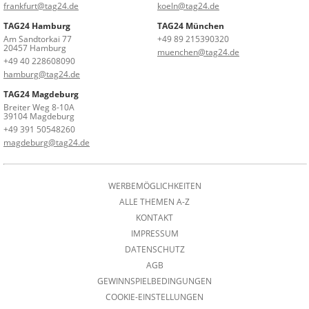
frankfurt@tag24.de
koeln@tag24.de
TAG24 Hamburg
TAG24 München
Am Sandtorkai 77
+49 89 215390320
20457 Hamburg
muenchen@tag24.de
+49 40 228608090
hamburg@tag24.de
TAG24 Magdeburg
Breiter Weg 8-10A
39104 Magdeburg
+49 391 50548260
magdeburg@tag24.de
WERBEMÖGLICHKEITEN
ALLE THEMEN A-Z
KONTAKT
IMPRESSUM
DATENSCHUTZ
AGB
GEWINNSPIELBEDINGUNGEN
COOKIE-EINSTELLUNGEN