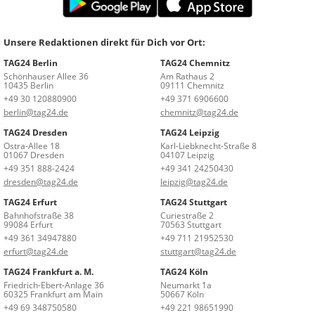
Unsere Redaktionen direkt für Dich vor Ort:
TAG24 Berlin
TAG24 Chemnitz
Schönhauser Allee 36
Am Rathaus 2
10435 Berlin
09111 Chemnitz
+49 30 120880900
+49 371 6906600
berlin@tag24.de
chemnitz@tag24.de
TAG24 Dresden
TAG24 Leipzig
Ostra-Allee 18
Karl-Liebknecht-Straße 8
01067 Dresden
04107 Leipzig
+49 351 888-2424
+49 341 24250430
dresden@tag24.de
leipzig@tag24.de
TAG24 Erfurt
TAG24 Stuttgart
Bahnhofstraße 38
Curiestraße 2
99084 Erfurt
70563 Stuttgart
+49 361 34947880
+49 711 21952530
erfurt@tag24.de
stuttgart@tag24.de
TAG24 Frankfurt a. M.
TAG24 Köln
Friedrich-Ebert-Anlage 36
Neumarkt 1a
60325 Frankfurt am Main
50667 Köln
+49 69 348750580
+49 221 98651990