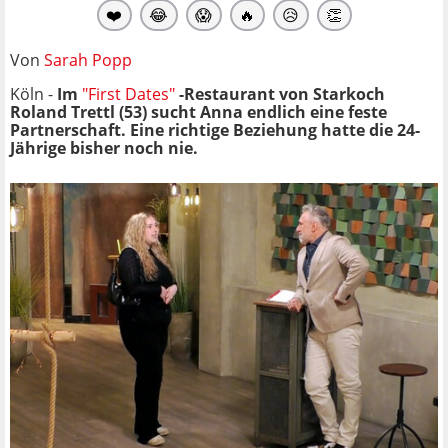
❤️
😂
😱
🔥
😥
👏
Von
Sarah Popp
Köln -
Im
"First Dates"
-Restaurant von Starkoch
Roland Trettl (53) sucht Anna endlich eine feste
Partnerschaft. Eine richtige Beziehung hatte die 24-
Jährige bisher noch nie.