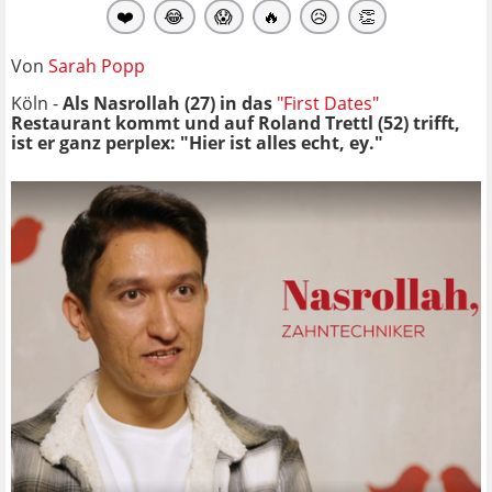
❤️
😂
😱
🔥
😥
👏
Von
Sarah Popp
Köln -
Als Nasrollah (27) in das
"First Dates"
Restaurant kommt und auf Roland Trettl (52) trifft,
ist er ganz perplex: "Hier ist alles echt, ey."