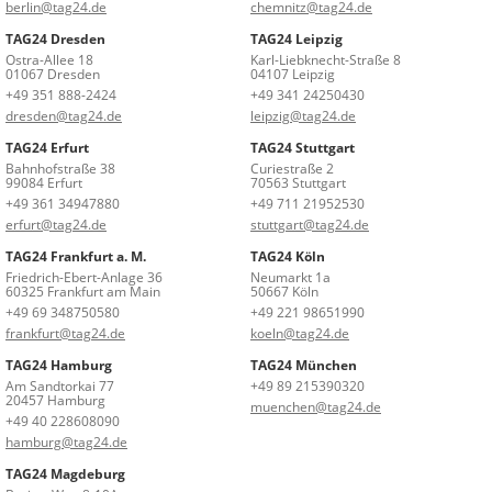
berlin@tag24.de
chemnitz@tag24.de
TAG24 Dresden
TAG24 Leipzig
Ostra-Allee 18
Karl-Liebknecht-Straße 8
01067 Dresden
04107 Leipzig
+49 351 888-2424
+49 341 24250430
dresden@tag24.de
leipzig@tag24.de
TAG24 Erfurt
TAG24 Stuttgart
Bahnhofstraße 38
Curiestraße 2
99084 Erfurt
70563 Stuttgart
+49 361 34947880
+49 711 21952530
erfurt@tag24.de
stuttgart@tag24.de
TAG24 Frankfurt a. M.
TAG24 Köln
Friedrich-Ebert-Anlage 36
Neumarkt 1a
60325 Frankfurt am Main
50667 Köln
+49 69 348750580
+49 221 98651990
frankfurt@tag24.de
koeln@tag24.de
TAG24 Hamburg
TAG24 München
Am Sandtorkai 77
+49 89 215390320
20457 Hamburg
muenchen@tag24.de
+49 40 228608090
hamburg@tag24.de
TAG24 Magdeburg