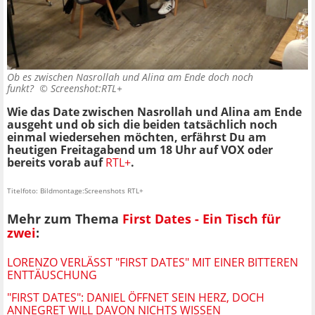
Ob es zwischen Nasrollah und Alina am Ende doch noch
funkt? ©
Screenshot:RTL+
Wie das Date zwischen Nasrollah und Alina am Ende
ausgeht und ob sich die beiden tatsächlich noch
einmal wiedersehen möchten, erfährst Du am
heutigen Freitagabend um 18 Uhr auf VOX oder
bereits vorab auf
RTL+
.
Titelfoto: Bildmontage:Screenshots RTL+
Mehr zum Thema
First Dates - Ein Tisch für
zwei
:
LORENZO VERLÄSST "FIRST DATES" MIT EINER BITTEREN
ENTTÄUSCHUNG
"FIRST DATES": DANIEL ÖFFNET SEIN HERZ, DOCH
ANNEGRET WILL DAVON NICHTS WISSEN