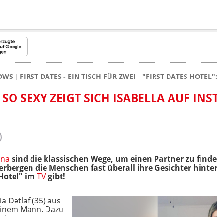
HOWS
FIRST DATES - EIN TISCH FÜR ZWEI
"FIRST DATES HOTEL"
: SO SEXY ZEIGT SICH ISABELLA AUF I
ona
sind die klassischen Wege, um einen Partner zu finde
rbergen die Menschen fast überall ihre Gesichter hinte
 Hotel" im
TV
gibt!
a Detlaf (35) aus
inem Mann. Dazu