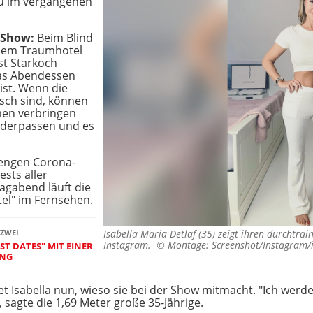
au im vergangenen
-Show:
Beim Blind
einem Traumhotel
st Starkoch
 das Abendessen
ist. Wenn die
isch sind, können
n verbringen
nderpassen und es
rengen Corona-
sts aller
tagabend läuft die
el" im Fernsehen.
 ZWEI
Isabella Maria Detlaf (35) zeigt ihren durchtrai
Instagram. ©
Montage: Screenshot/Instagram/
ST DATES" MIT EINER
UNG
et Isabella nun, wieso sie bei der Show mitmacht. "Ich werd
sagte die 1,69 Meter große 35-Jährige.