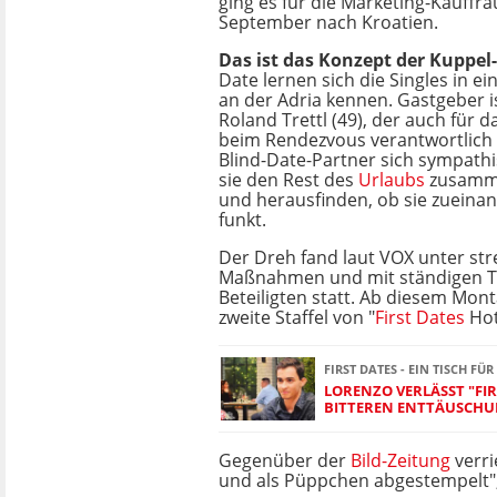
ging es für die Marketing-Kauffr
September nach Kroatien.
Das ist das Konzept der Kuppel
Date lernen sich die Singles in 
an der Adria kennen. Gastgeber i
Roland Trettl (49), der auch für
beim Rendezvous verantwortlich 
Blind-Date-Partner sich sympath
sie den Rest des
Urlaubs
zusamme
und herausfinden, ob sie zueina
funkt.
Der Dreh fand laut VOX unter st
Maßnahmen und mit ständigen Te
Beteiligten statt. Ab diesem Mon
zweite Staffel von "
First Dates
Hot
FIRST DATES - EIN TISCH FÜR
LORENZO VERLÄSST "FIR
BITTEREN ENTTÄUSCH
Gegenüber der
Bild-Zeitung
verri
und als Püppchen abgestempelt", 