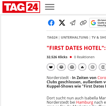
TAG24
UNTERHALTUNG
TV & S
"FIRST DATES HOTEL"
32.526
Klicks
0
Reaktionen
❤️
😂
😱
🔥
😥
👏
Norderstedt -
In Zeiten von
Cor
Clubs geschlossen, außerdem ve
Kuppel-Shows wie "First Dates
Dort sucht nun auch Isabella Mari
Norderstedt bei
Hamburg
nach e