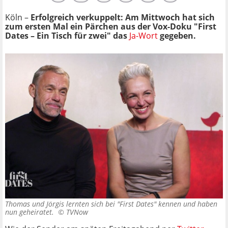
Köln –
Erfolgreich verkuppelt: Am Mittwoch hat sich
zum ersten Mal ein Pärchen aus der Vox-Doku "First
Dates – Ein Tisch für zwei" das
Ja-Wort
gegeben.
Thomas und Jörgis lernten sich bei "First Dates" kennen und haben
nun geheiratet. ©
TVNow