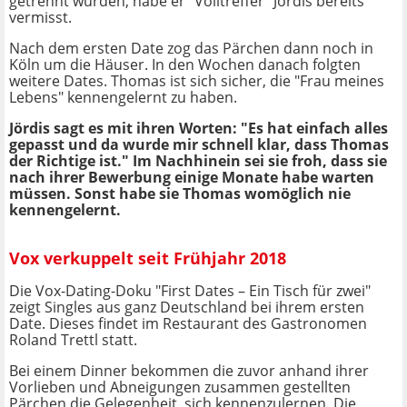
getrennt wurden, habe er "Volltreffer" Jördis bereits
vermisst.
Nach dem ersten Date zog das Pärchen dann noch in
Köln um die Häuser. In den Wochen danach folgten
weitere Dates. Thomas ist sich sicher, die "Frau meines
Lebens" kennengelernt zu haben.
Jördis sagt es mit ihren Worten: "Es hat einfach alles
gepasst und da wurde mir schnell klar, dass Thomas
der Richtige ist." Im Nachhinein sei sie froh, dass sie
nach ihrer Bewerbung einige Monate habe warten
müssen. Sonst habe sie Thomas womöglich nie
kennengelernt.
Vox verkuppelt seit Frühjahr 2018
Die Vox-Dating-Doku "First Dates – Ein Tisch für zwei"
zeigt Singles aus ganz Deutschland bei ihrem ersten
Date. Dieses findet im Restaurant des Gastronomen
Roland Trettl statt.
Bei einem Dinner bekommen die zuvor anhand ihrer
Vorlieben und Abneigungen zusammen gestellten
Pärchen die Gelegenheit, sich kennenzulernen. Die