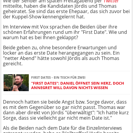
Wie der Sender am späten Freitagabend per
Twitter
mitteilte, haben die Kandidaten Jördis und Thomas
geheiratet. Sie sind das erste Ehepaar, das sich zuvor bei
der Kuppel-Show kennengelernt hat.
Im Interview mit Vox sprachen die Beiden über ihre
schönen Erfahrungen rund um ihr "First Date". Wie und
warum hat es bei Ihnen geklappt?
Beide geben zu, ohne besondere Erwartungen und
locker an das erste Date herangegangen zu sein. Ein
"netter Abend" hätte sowohl Jördis als auch Thomas
gereicht.
FIRST DATES - EIN TISCH FÜR ZWEI
"FIRST DATES": DANIEL ÖFFNET SEIN HERZ, DOCH
ANNEGRET WILL DAVON NICHTS WISSEN
Dennoch hatten sie beide Angst bzw. Sorge davor, dass
es mit dem Gegenüber so gar nicht passt. Thomas war
dann aber direkt von Jördis "überwältigt": "Ich hatte kurz
Sorge, dass sie vielleicht gar nicht mein Date ist."
Als die Beiden nach dem Date für die Einzelinterviews