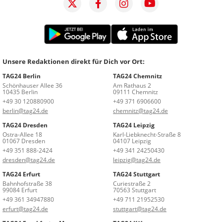
Unsere Redaktionen direkt für Dich vor Ort:
TAG24 Berlin
TAG24 Chemnitz
Schönhauser Allee 36
Am Rathaus 2
10435 Berlin
09111 Chemnitz
+49 30 120880900
+49 371 6906600
berlin@tag24.de
chemnitz@tag24.de
TAG24 Dresden
TAG24 Leipzig
Ostra-Allee 18
Karl-Liebknecht-Straße 8
01067 Dresden
04107 Leipzig
+49 351 888-2424
+49 341 24250430
dresden@tag24.de
leipzig@tag24.de
TAG24 Erfurt
TAG24 Stuttgart
Bahnhofstraße 38
Curiestraße 2
99084 Erfurt
70563 Stuttgart
+49 361 34947880
+49 711 21952530
erfurt@tag24.de
stuttgart@tag24.de