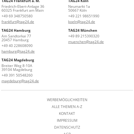
TAG24 Frankfurt a. M.
TAG24 Köln
Friedrich-Ebert-Anlage 36
Neumarkt 1a
60325 Frankfurt am Main
50667 Köln
+49 69 348750580
+49 221 98651990
frankfurt@tag24.de
koeln@tag24.de
TAG24 Hamburg
TAG24 München
Am Sandtorkai 77
+49 89 215390320
20457 Hamburg
muenchen@tag24.de
+49 40 228608090
hamburg@tag24.de
TAG24 Magdeburg
Breiter Weg 8-10A
39104 Magdeburg
+49 391 50548260
magdeburg@tag24.de
WERBEMÖGLICHKEITEN
ALLE THEMEN A-Z
KONTAKT
IMPRESSUM
DATENSCHUTZ