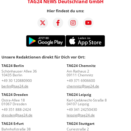
TAG24 NEWS Deutschland GmbH
Hier findest du uns:
Unsere Redaktionen direkt für Dich vor Ort:
TAG24 Berlin
TAG24 Chemnitz
Schönhauser Allee 36
Am Rathaus 2
10435 Berlin
09111 Chemnitz
+49 30 120880900
+49 371 6906600
berlin@tag24.de
chemnitz@tag24.de
TAG24 Dresden
TAG24 Leipzig
Ostra-Allee 18
Karl-Liebknecht-Straße 8
01067 Dresden
04107 Leipzig
+49 351 888-2424
+49 341 24250430
dresden@tag24.de
leipzig@tag24.de
TAG24 Erfurt
TAG24 Stuttgart
Bahnhofstraße 38
Curiestraße 2