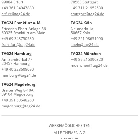
99084 Erfurt
70563 Stuttgart
+49 361 34947880
+49 711 21952530
erfurt@tag24.de
stuttgart@tag24.de
TAG24 Frankfurt a. M.
TAG24 Köln
Friedrich-Ebert-Anlage 36
Neumarkt 1a
60325 Frankfurt am Main
50667 Köln
+49 69 348750580
+49 221 98651990
frankfurt@tag24.de
koeln@tag24.de
TAG24 Hamburg
TAG24 München
Am Sandtorkai 77
+49 89 215390320
20457 Hamburg
muenchen@tag24.de
+49 40 228608090
hamburg@tag24.de
TAG24 Magdeburg
Breiter Weg 8-10A
39104 Magdeburg
+49 391 50548260
magdeburg@tag24.de
WERBEMÖGLICHKEITEN
ALLE THEMEN A-Z