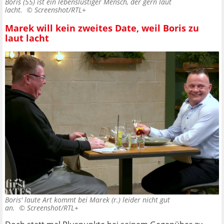
Boris (55) ist ein lebenslustiger Mensch, der gern laut
lacht. ©
Screenshot/RTL+
Marek will kein zweites Date, weil Boris zu
laut lacht
Boris' laute Art kommt bei Marek (r.) leider nicht gut
an. ©
Screenshot/RTL+