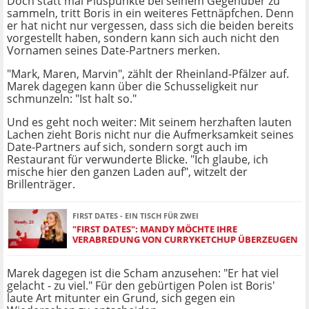
Doch statt mal Pluspunkte bei seinem Gegenüber zu
sammeln, tritt Boris in ein weiteres Fettnäpfchen. Denn
er hat nicht nur vergessen, dass sich die beiden bereits
vorgestellt haben, sondern kann sich auch nicht den
Vornamen seines Date-Partners merken.
"Mark, Maren, Marvin", zählt der Rheinland-Pfälzer auf.
Marek dagegen kann über die Schusseligkeit nur
schmunzeln: "Ist halt so."
Und es geht noch weiter: Mit seinem herzhaften lauten
Lachen zieht Boris nicht nur die Aufmerksamkeit seines
Date-Partners auf sich, sondern sorgt auch im
Restaurant für verwunderte Blicke. "Ich glaube, ich
mische hier den ganzen Laden auf", witzelt der
Brillenträger.
FIRST DATES - EIN TISCH FÜR ZWEI
"FIRST DATES": MANDY MÖCHTE IHRE
VERABREDUNG VON CURRYKETCHUP ÜBERZEUGEN
Marek dagegen ist die Scham anzusehen: "Er hat viel
gelacht - zu viel." Für den gebürtigen Polen ist Boris'
laute Art mitunter ein Grund, sich gegen ein