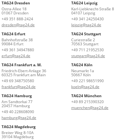
TAG24 Dresden
TAG24 Leipzig
Ostra-Allee 18
Karl-Liebknecht-Straße 8
01067 Dresden
04107 Leipzig
+49 351 888-2424
+49 341 24250430
dresden@tag24.de
leipzig@tag24.de
TAG24 Erfurt
TAG24 Stuttgart
Bahnhofstraße 38
Curiestraße 2
99084 Erfurt
70563 Stuttgart
+49 361 34947880
+49 711 21952530
erfurt@tag24.de
stuttgart@tag24.de
TAG24 Frankfurt a. M.
TAG24 Köln
Friedrich-Ebert-Anlage 36
Neumarkt 1a
60325 Frankfurt am Main
50667 Köln
+49 69 348750580
+49 221 98651990
frankfurt@tag24.de
koeln@tag24.de
TAG24 Hamburg
TAG24 München
Am Sandtorkai 77
+49 89 215390320
20457 Hamburg
muenchen@tag24.de
+49 40 228608090
hamburg@tag24.de
TAG24 Magdeburg
Breiter Weg 8-10A
39104 Magdeburg