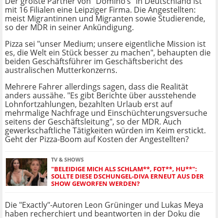
Der größte Partner von "Domino‘s" in Deutschland ist
mit 16 Filialen eine Leipziger Firma. Die Angestellten:
meist Migrantinnen und Migranten sowie Studierende,
so der MDR in seiner Ankündigung.
Pizza sei "unser Medium; unsere eigentliche Mission ist
es, die Welt ein Stück besser zu machen", behaupten die
beiden Geschäftsführer im Geschäftsbericht des
australischen Mutterkonzerns.
Mehrere Fahrer allerdings sagen, dass die Realität
anders aussähe. "Es gibt Berichte über ausstehende
Lohnfortzahlungen, bezahlten Urlaub erst auf
mehrmalige Nachfrage und Einschüchterungsversuche
seitens der Geschäftsleitung", so der MDR. Auch
gewerkschaftliche Tätigkeiten würden im Keim erstickt.
Geht der Pizza-Boom auf Kosten der Angestellten?
TV & SHOWS
"BELEIDIGE MICH ALS SCHLAM**, FOT**, HU**":
SOLLTE DIESE DSCHUNGEL-DIVA ERNEUT AUS DER
SHOW GEWORFEN WERDEN?
Die "Exactly"-Autoren Leon Grüninger und Lukas Meya
haben recherchiert und beantworten in der Doku die