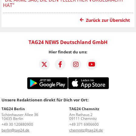
AT"
Zurück zur Übersicht
TAG24 NEWS Deutschland GmbH
Hier findest du uns:
Unsere Redaktionen direkt für Dich vor Ort:
TAG24 Berlin
TAG24 Chemnitz
Schönhauser Allee 36
Am Rathaus 2
10435 Berlin
09111 Chemnitz
+49 30 120880900
+49 371 6906600
berlin@tag24.de
chemnitz@tag24.de