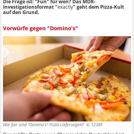
Die Frage ist: "Fun" für wen? Das MDR-
Investigationsformat "
exactly
" geht dem Pizza-Kult
auf den Grund.
Vorwürfe gegen "Domino's"
Wie fair sind "Domino's" Pizza-Lieferungen? ©
123RF