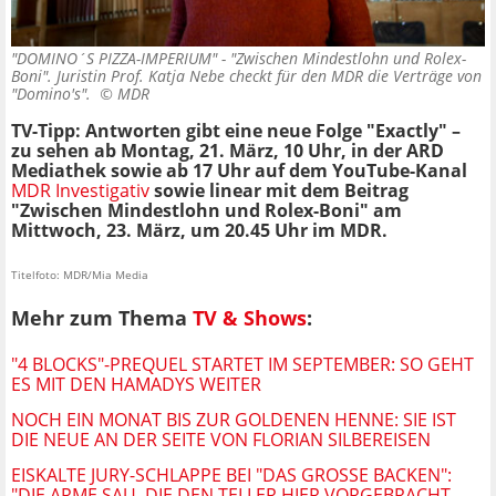
"DOMINO´S PIZZA-IMPERIUM" - "Zwischen Mindestlohn und Rolex-
Boni". Juristin Prof. Katja Nebe checkt für den MDR die Verträge von
"Domino's". ©
MDR
TV-Tipp: Antworten gibt eine neue Folge "Exactly" –
zu sehen ab Montag, 21. März, 10 Uhr, in der ARD
Mediathek sowie ab 17 Uhr auf dem YouTube-Kanal
MDR Investigativ
sowie linear mit dem Beitrag
"Zwischen Mindestlohn und Rolex-Boni"
am
Mittwoch, 23. März, um 20.45 Uhr im MDR.
Titelfoto: MDR/Mia Media
Mehr zum Thema
TV & Shows
:
"4 BLOCKS"-PREQUEL STARTET IM SEPTEMBER: SO GEHT
ES MIT DEN HAMADYS WEITER
NOCH EIN MONAT BIS ZUR GOLDENEN HENNE: SIE IST
DIE NEUE AN DER SEITE VON FLORIAN SILBEREISEN
EISKALTE JURY-SCHLAPPE BEI "DAS GROSSE BACKEN": "
DIE ARME SAU, DIE DEN TELLER HIER VORGEBRACHT H