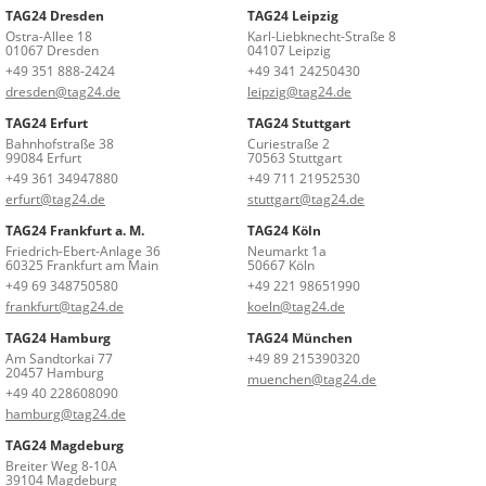
TAG24 Dresden
TAG24 Leipzig
Ostra-Allee 18
Karl-Liebknecht-Straße 8
01067 Dresden
04107 Leipzig
+49 351 888-2424
+49 341 24250430
dresden@tag24.de
leipzig@tag24.de
TAG24 Erfurt
TAG24 Stuttgart
Bahnhofstraße 38
Curiestraße 2
99084 Erfurt
70563 Stuttgart
+49 361 34947880
+49 711 21952530
erfurt@tag24.de
stuttgart@tag24.de
TAG24 Frankfurt a. M.
TAG24 Köln
Friedrich-Ebert-Anlage 36
Neumarkt 1a
60325 Frankfurt am Main
50667 Köln
+49 69 348750580
+49 221 98651990
frankfurt@tag24.de
koeln@tag24.de
TAG24 Hamburg
TAG24 München
Am Sandtorkai 77
+49 89 215390320
20457 Hamburg
muenchen@tag24.de
+49 40 228608090
hamburg@tag24.de
TAG24 Magdeburg
Breiter Weg 8-10A
39104 Magdeburg