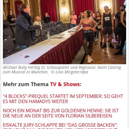
Michael Bully Herbig (l), Schauspieler und Regisseur, beim Casting
zum Musical in München. ©
Lino Mirgeler/dpa
Mehr zum Thema
TV & Shows
:
"4 BLOCKS"-PREQUEL STARTET IM SEPTEMBER: SO GEHT
ES MIT DEN HAMADYS WEITER
NOCH EIN MONAT BIS ZUR GOLDENEN HENNE: SIE IST
DIE NEUE AN DER SEITE VON FLORIAN SILBEREISEN
EISKALTE JURY-SCHLAPPE BEI "DAS GROSSE BACKEN": "