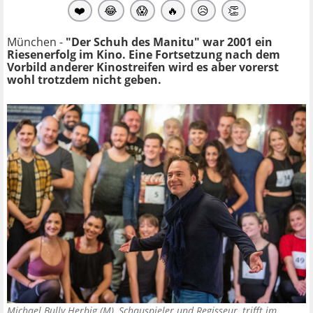
❤️
😂
😱
🔥
😥
👏
München -
"Der Schuh des Manitu" war 2001 ein
Riesenerfolg im Kino. Eine Fortsetzung nach dem
Vorbild anderer Kinostreifen wird es aber vorerst
wohl trotzdem nicht geben.
Michael Bully Herbig (M), Schauspieler und Regisseur, trifft im