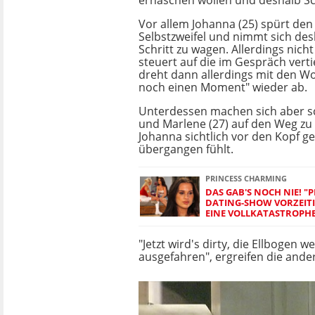
erhaschen wollen und deshalb Sc
Vor allem Johanna (25) spürt den
Selbstzweifel und nimmt sich des
Schritt zu wagen. Allerdings nicht 
steuert auf die im Gespräch vertie
dreht dann allerdings mit den Wo
noch einen Moment" wieder ab.
Unterdessen machen sich aber sc
und Marlene (27) auf den Weg zu 
Johanna sichtlich vor den Kopf 
übergangen fühlt.
PRINCESS CHARMING
DAS GAB'S NOCH NIE! "
DATING-SHOW VORZEITIG
EINE VOLLKATASTROPH
"Jetzt wird's dirty, die Ellbogen 
ausgefahren", ergreifen die ander