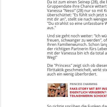
Da ist zum einen Seinep (28), die
Gruppendate ihre Chance wittert
Vanessa "Nessi" (28) nur so mit
überschüttet: "Es fühlt sich jetzt
mit dir an", stellt sie nach wenig
"Du strahlst so eine unfassbare
aus."
Und sie geht noch weiter: "Ich wü
freuen, schwanger zu werden", of
ihren Familienwunsch. Schon lan
der richtigen Partnerin fürs Leben
mit der Vanessa bin ich da total 
Weg!"
Die "Princess" zeigt sich ob diese
Flirttaktik geschmeichelt, wirkt s
auch ein wenig überfordert.
PRINCESS CHARMING
FAKE-STORY MIT BFF IN
EIGENTLICH VERGEBEN? 
TEILNEHMERIN SCHOCKT
So richtig sprühen die Funken da