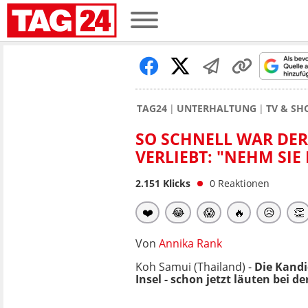
TAG24
UNTERHALTUNG
TV & S
SO SCHNELL WAR DER
VERLIEBT: "NEHM SIE
2.151
Klicks
0
Reaktionen
❤️
😂
😱
🔥
😥
👏
Von
Annika Rank
Koh Samui (Thailand) -
Die Kandi
Insel - schon jetzt läuten bei 