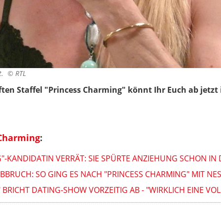
ht. ©
RTL
ften Staffel "Princess Charming" könnt Ihr Euch ab jetz
 Charming
:
"-KANDIDATIN VERRÄT: SIE SPÜRTE ANZIEHUNG SCHON IN
BRUCH: SO GING ES NACH "PRINCESS CHARMING" MIT NES
" BRICHT DATING-SHOW VORZEITIG AB - "WIRKLICH EINE V