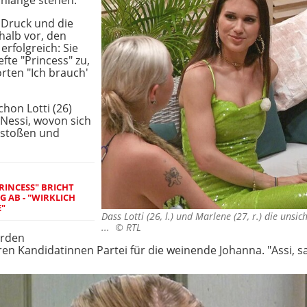
hlange stehen.
 Druck und die
halb vor, den
erfolgreich: Sie
fte "Princess" zu,
rten "Ich brauch'
hon Lotti (26)
Nessi, wovon sich
gestoßen und
PRINCESS" BRICHT
 AB - "WIRKLICH
E"
Dass Lotti (26, l.) und Marlene (27, r.) die un
... ©
RTL
werden
en Kandidatinnen Partei für die weinende Johanna. "Assi, sag'