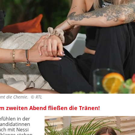
timmt die Chemie. ©
RTL
m zweiten Abend fließen die Tränen!
fühlen in der
Kandidatinnen
äch mit Nessi