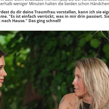
rhalb weniger Minuten halten die beiden schon Händchen un
st du dir deine Traumfrau vorstellen, kann ich sie eigen
e. "Es ist einfach verrückt, was in mir drin passiert. S
 nach Hause." Das ging schnell!