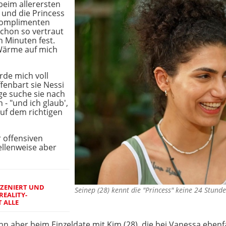
 beim allerersten
 und die Princess
 Komplimenten
 schon so vertraut
en Minuten fest.
 Wärme auf mich
rde mich voll
fenbart sie Nessi
ge suche sie nach
 - "und ich glaub',
auf dem richtigen
r offensiven
tellenweise aber
SZENIERT UND
Seinep (28) kennt die "Princess" keine 24 Stund
REALITY-
 ALLE
nn aber beim Einzeldate mit Kim (28), die bei Vanessa ebenf