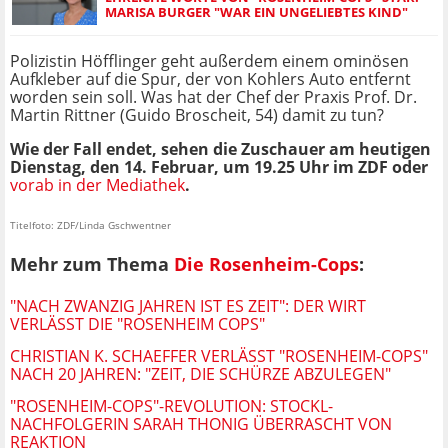
MARISA BURGER "WAR EIN UNGELIEBTES KIND"
Polizistin Höfflinger geht außerdem einem ominösen
Aufkleber auf die Spur, der von Kohlers Auto entfernt
worden sein soll. Was hat der Chef der Praxis Prof. Dr.
Martin Rittner (Guido Broscheit, 54) damit zu tun?
Wie der Fall endet, sehen die Zuschauer am heutigen
Dienstag, den 14. Februar, um 19.25 Uhr im ZDF oder
vorab in der Mediathek
.
Titelfoto: ZDF/Linda Gschwentner
Mehr zum Thema
Die Rosenheim-Cops
:
"NACH ZWANZIG JAHREN IST ES ZEIT": DER WIRT
VERLÄSST DIE "ROSENHEIM COPS"
CHRISTIAN K. SCHAEFFER VERLÄSST "ROSENHEIM-COPS"
NACH 20 JAHREN: "ZEIT, DIE SCHÜRZE ABZULEGEN"
"ROSENHEIM-COPS"-REVOLUTION: STOCKL-
NACHFOLGERIN SARAH THONIG ÜBERRASCHT VON
REAKTION