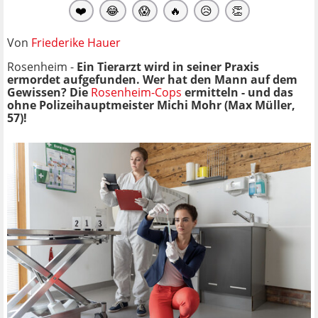
❤️
😂
😱
🔥
😥
👏
Von
Friederike Hauer
Rosenheim -
Ein Tierarzt wird in seiner Praxis
ermordet aufgefunden. Wer hat den Mann auf dem
Gewissen? Die
Rosenheim-Cops
ermitteln - und das
ohne Polizeihauptmeister Michi Mohr (Max Müller,
57)!