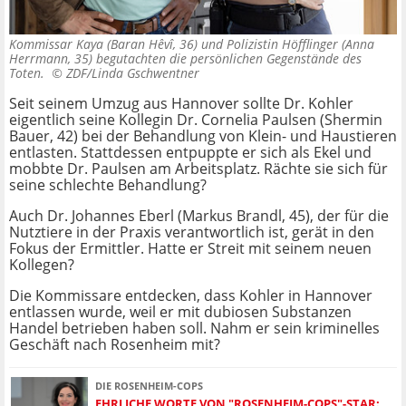
Kommissar Kaya (Baran Hêvî, 36) und Polizistin Höfflinger (Anna
Herrmann, 35) begutachten die persönlichen Gegenstände des
Toten. ©
ZDF/Linda Gschwentner
Seit seinem Umzug aus Hannover sollte Dr. Kohler
eigentlich seine Kollegin Dr. Cornelia Paulsen (Shermin
Bauer, 42) bei der Behandlung von Klein- und Haustieren
entlasten. Stattdessen entpuppte er sich als Ekel und
mobbte Dr. Paulsen am Arbeitsplatz. Rächte sie sich für
seine schlechte Behandlung?
Auch Dr. Johannes Eberl (Markus Brandl, 45), der für die
Nutztiere in der Praxis verantwortlich ist, gerät in den
Fokus der Ermittler. Hatte er Streit mit seinem neuen
Kollegen?
Die Kommissare entdecken, dass Kohler in Hannover
entlassen wurde, weil er mit dubiosen Substanzen
Handel betrieben haben soll. Nahm er sein kriminelles
Geschäft nach Rosenheim mit?
DIE ROSENHEIM-COPS
EHRLICHE WORTE VON "ROSENHEIM-COPS"-STAR: