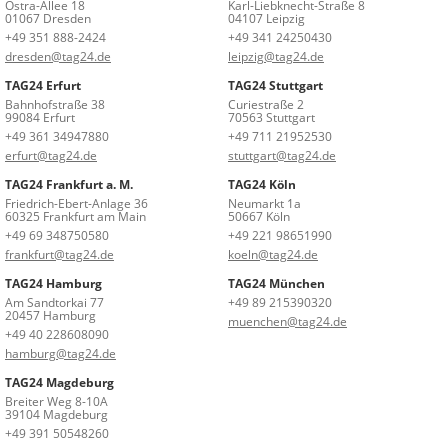
Ostra-Allee 18
Karl-Liebknecht-Straße 8
01067 Dresden
04107 Leipzig
+49 351 888-2424
+49 341 24250430
dresden@tag24.de
leipzig@tag24.de
TAG24 Erfurt
TAG24 Stuttgart
Bahnhofstraße 38
Curiestraße 2
99084 Erfurt
70563 Stuttgart
+49 361 34947880
+49 711 21952530
erfurt@tag24.de
stuttgart@tag24.de
TAG24 Frankfurt a. M.
TAG24 Köln
Friedrich-Ebert-Anlage 36
Neumarkt 1a
60325 Frankfurt am Main
50667 Köln
+49 69 348750580
+49 221 98651990
frankfurt@tag24.de
koeln@tag24.de
TAG24 Hamburg
TAG24 München
Am Sandtorkai 77
+49 89 215390320
20457 Hamburg
muenchen@tag24.de
+49 40 228608090
hamburg@tag24.de
TAG24 Magdeburg
Breiter Weg 8-10A
39104 Magdeburg
+49 391 50548260