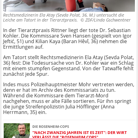
Rechtsmedizinerin Ela Atay (Sevda Polat, 36, M.) untersucht die
Leiche am Tatort in der Tierarztpraxis. ©
ZDF/Linda Gschwentner
In der Tierarztpraxis Rittner liegt der tote Dr. Sebastian
Kohler. Die Kommissare Sven Hansen (gespielt von Igor
Jeftić, 51) und Kilian Kaya (Baran Hêvî, 36) nehmen die
Ermittlungen auf.
Am Tatort stellt Rechtsmedizinerin Ela Atay (Sevda Polat,
36) fest: Die Todesursache von Dr. Kohler war ein Schlag
mit einem stumpfen Gegenstand. Von der Tatwaffe fehlt
zunächst jede Spur.
Indes muss Polizeihauptmeister Mohr vertreten werden,
denn er hat im Archiv des Kommissariats zu tun.
Während die Kommissare dem Tierarzt-Mord
nachgehen, muss er alte Fälle sortieren. Für ihn springt
die junge Streifenpolizistin Julia Höfflinger (Anna
Herrmann, 35) ein.
DIE ROSENHEIM-COPS
"NACH ZWANZIG JAHREN IST ES ZEIT": DER WIRT
VERLÄSST DIE "ROSENHEIM COPS"