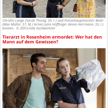
Christin Lange (Sarah Thonig, 30, r.) und Polizeihauptmeister Mohr
(Max Müller, 57, M.) lernen Julia Höfflinger (Anna Herrmann, 35, l.)
kennen. ©
ZDF/Linda Gschwentner
Tierarzt in Rosenheim ermordet: Wer hat den
Mann auf dem Gewissen?