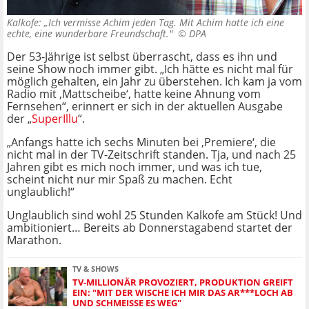
Kalkofe: „Ich vermisse Achim jeden Tag. Mit Achim hatte ich eine
echte, eine wunderbare Freundschaft." ©
DPA
Der 53-Jährige ist selbst überrascht, dass es ihn und
seine Show noch immer gibt. „Ich hätte es nicht mal für
möglich gehalten, ein Jahr zu überstehen. Ich kam ja vom
Radio mit ‚Mattscheibe‘, hatte keine Ahnung vom
Fernsehen“, erinnert er sich in der aktuellen Ausgabe
der „
SuperIllu
“.
„Anfangs hatte ich sechs Minuten bei ‚Premiere‘, die
nicht mal in der TV-Zeitschrift standen. Tja, und nach 25
Jahren gibt es mich noch immer, und was ich tue,
scheint nicht nur mir Spaß zu machen. Echt
unglaublich!“
Unglaublich sind wohl 25 Stunden Kalkofe am Stück! Und
ambitioniert… Bereits ab Donnerstagabend startet der
Marathon.
TV & SHOWS
TV-MILLIONÄR PROVOZIERT, PRODUKTION GREIFT
EIN: "MIT DER WISCHE ICH MIR DAS AR***LOCH AB
UND SCHMEISSE ES WEG"