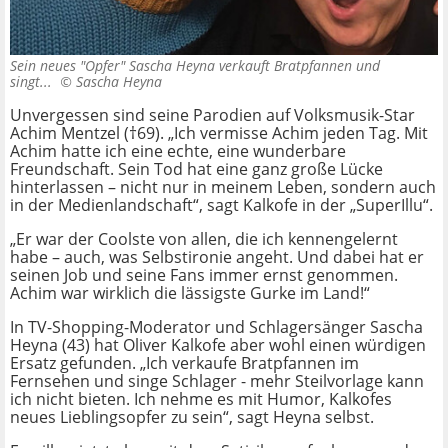
Sein neues "Opfer" Sascha Heyna verkauft Bratpfannen und
singt... ©
Sascha Heyna
Unvergessen sind seine Parodien auf Volksmusik-Star
Achim Mentzel (†69). „Ich vermisse Achim jeden Tag. Mit
Achim hatte ich eine echte, eine wunderbare
Freundschaft. Sein Tod hat eine ganz große Lücke
hinterlassen – nicht nur in meinem Leben, sondern auch
in der Medienlandschaft“, sagt Kalkofe in der „SuperIllu“.
„Er war der Coolste von allen, die ich kennengelernt
habe – auch, was Selbstironie angeht. Und dabei hat er
seinen Job und seine Fans immer ernst genommen.
Achim war wirklich die lässigste Gurke im Land!“
In TV-Shopping-Moderator und Schlagersänger Sascha
Heyna (43) hat Oliver Kalkofe aber wohl einen würdigen
Ersatz gefunden. „Ich verkaufe Bratpfannen im
Fernsehen und singe Schlager - mehr Steilvorlage kann
ich nicht bieten. Ich nehme es mit Humor, Kalkofes
neues Lieblingsopfer zu sein“, sagt Heyna selbst.