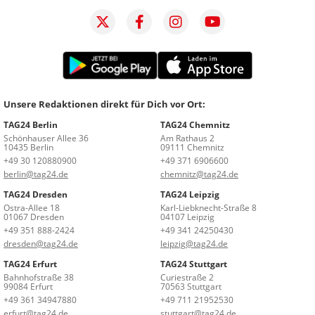
Unsere Redaktionen direkt für Dich vor Ort:
TAG24 Berlin
TAG24 Chemnitz
Schönhauser Allee 36
Am Rathaus 2
10435 Berlin
09111 Chemnitz
+49 30 120880900
+49 371 6906600
berlin@tag24.de
chemnitz@tag24.de
TAG24 Dresden
TAG24 Leipzig
Ostra-Allee 18
Karl-Liebknecht-Straße 8
01067 Dresden
04107 Leipzig
+49 351 888-2424
+49 341 24250430
dresden@tag24.de
leipzig@tag24.de
TAG24 Erfurt
TAG24 Stuttgart
Bahnhofstraße 38
Curiestraße 2
99084 Erfurt
70563 Stuttgart
+49 361 34947880
+49 711 21952530
erfurt@tag24.de
stuttgart@tag24.de