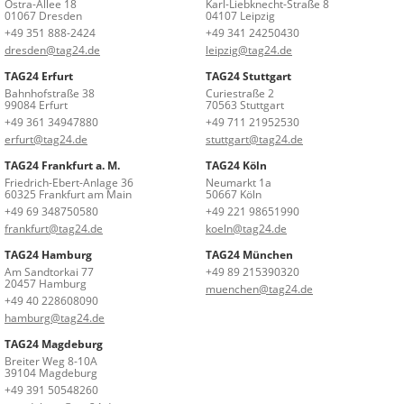
Ostra-Allee 18
Karl-Liebknecht-Straße 8
01067 Dresden
04107 Leipzig
+49 351 888-2424
+49 341 24250430
dresden@tag24.de
leipzig@tag24.de
TAG24 Erfurt
TAG24 Stuttgart
Bahnhofstraße 38
Curiestraße 2
99084 Erfurt
70563 Stuttgart
+49 361 34947880
+49 711 21952530
erfurt@tag24.de
stuttgart@tag24.de
TAG24 Frankfurt a. M.
TAG24 Köln
Friedrich-Ebert-Anlage 36
Neumarkt 1a
60325 Frankfurt am Main
50667 Köln
+49 69 348750580
+49 221 98651990
frankfurt@tag24.de
koeln@tag24.de
TAG24 Hamburg
TAG24 München
Am Sandtorkai 77
+49 89 215390320
20457 Hamburg
muenchen@tag24.de
+49 40 228608090
hamburg@tag24.de
TAG24 Magdeburg
Breiter Weg 8-10A
39104 Magdeburg
+49 391 50548260