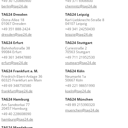
+49 30 120880900
+49 371 6906600
berlin@tag24.de
chemnitz@tag24.de
TAG24 Dresden
TAG24 Leipzig
Ostra-Allee 18
Karl-Liebknecht-Straße 8
01067 Dresden
04107 Leipzig
+49 351 888-2424
+49 341 24250430
dresden@tag24.de
leipzig@tag24.de
TAG24 Erfurt
TAG24 Stuttgart
Bahnhofstraße 38
Curiestraße 2
99084 Erfurt
70563 Stuttgart
+49 361 34947880
+49 711 21952530
erfurt@tag24.de
stuttgart@tag24.de
TAG24 Frankfurt a. M.
TAG24 Köln
Friedrich-Ebert-Anlage 36
Neumarkt 1a
60325 Frankfurt am Main
50667 Köln
+49 69 348750580
+49 221 98651990
frankfurt@tag24.de
koeln@tag24.de
TAG24 Hamburg
TAG24 München
Am Sandtorkai 77
+49 89 215390320
20457 Hamburg
muenchen@tag24.de
+49 40 228608090
hamburg@tag24.de
TAG24 Magdeburg