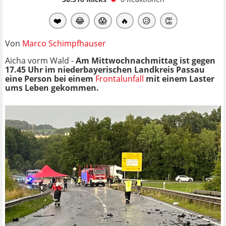
❤️
😂
😱
🔥
😥
👏
Von
Marco Schimpfhauser
Aicha vorm Wald -
Am Mittwochnachmittag ist gegen
17.45 Uhr im niederbayerischen Landkreis Passau
eine Person bei einem
Frontalunfall
mit einem Laster
ums Leben gekommen.