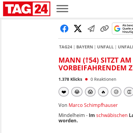
TAG24
BAYERN
UNFALL
UNFAL
MANN (†54) SITZT A
VORBEIFAHRENDEM Z
1.378
Klicks
0
Reaktionen
❤️
😂
😱
🔥
😥
👏
Von
Marco Schimpfhauser
Mindelheim -
Im
schwäbischen
La
worden.