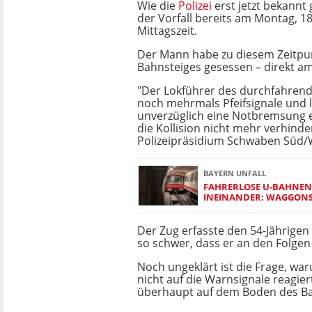
Wie die
Polizei
erst jetzt bekannt 
der Vorfall bereits am Montag, 1
Mittagszeit.
Der Mann habe zu diesem Zeitpu
Bahnsteiges gesessen – direkt am
"Der Lokführer des durchfahrend
noch mehrmals Pfeifsignale und l
unverzüglich eine Notbremsung e
die Kollision nicht mehr verhinder
Polizeipräsidium Schwaben Süd/
BAYERN UNFALL
FAHRERLOSE U-BAHNE
INEINANDER: WAGGONS
Der Zug erfasste den 54-Jährigen 
so schwer, dass er an den Folgen
Noch ungeklärt ist die Frage, w
nicht auf die Warnsignale reagie
überhaupt auf dem Boden des Ba