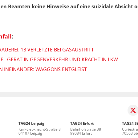
nden Beamten keine Hinweise auf eine suizidale Absicht
fall
:
UEREI: 13 VERLETZTE BEI GASAUSTRITT
PEL GERÄT IN GEGENVERKEHR UND KRACHT IN LKW
N INEINANDER: WAGGONS ENTGLEIST
TAG24 Leipzig
TAG24 Erfurt
TAG24 St
Karl-Liebknecht-Straße 8
Bahnhofstraße 38
Curiestr
04107 Leipzig
99084 Erfurt
70563 Stu