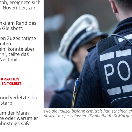
gab, ereignete sich
8. November, zur
nkt am Rand des
 Gleisbett.
en Zuges tätigte
eitete
in, konnte aber
n", teilte das
West mit.
N KRACHEN
 ENTGLEIST
und verletzte ihn
 starb.
Wie die Polizei bislang ermittelt hat, scheinen 
arum der Mann
Absicht ausgeschlossen. (Symbolbild) ©
Marija
rte oder warum er
hnsteigs saß.