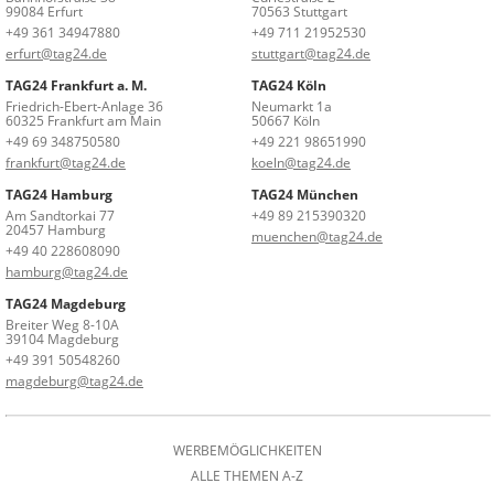
99084 Erfurt
70563 Stuttgart
+49 361 34947880
+49 711 21952530
erfurt@tag24.de
stuttgart@tag24.de
TAG24 Frankfurt a. M.
TAG24 Köln
Friedrich-Ebert-Anlage 36
Neumarkt 1a
60325 Frankfurt am Main
50667 Köln
+49 69 348750580
+49 221 98651990
frankfurt@tag24.de
koeln@tag24.de
TAG24 Hamburg
TAG24 München
Am Sandtorkai 77
+49 89 215390320
20457 Hamburg
muenchen@tag24.de
+49 40 228608090
hamburg@tag24.de
TAG24 Magdeburg
Breiter Weg 8-10A
39104 Magdeburg
+49 391 50548260
magdeburg@tag24.de
WERBEMÖGLICHKEITEN
ALLE THEMEN A-Z