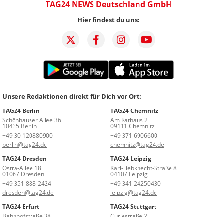
TAG24 NEWS Deutschland GmbH
Hier findest du uns:
Unsere Redaktionen direkt für Dich vor Ort:
TAG24 Berlin
TAG24 Chemnitz
Schönhauser Allee 36
Am Rathaus 2
10435 Berlin
09111 Chemnitz
+49 30 120880900
+49 371 6906600
berlin@tag24.de
chemnitz@tag24.de
TAG24 Dresden
TAG24 Leipzig
Ostra-Allee 18
Karl-Liebknecht-Straße 8
01067 Dresden
04107 Leipzig
+49 351 888-2424
+49 341 24250430
dresden@tag24.de
leipzig@tag24.de
TAG24 Erfurt
TAG24 Stuttgart
Bahnhofstraße 38
Curiestraße 2