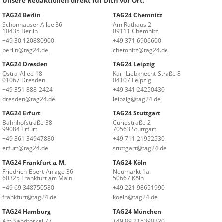
Unsere Redaktionen direkt für Dich vor Ort:
TAG24 Berlin
TAG24 Chemnitz
Schönhauser Allee 36
Am Rathaus 2
10435 Berlin
09111 Chemnitz
+49 30 120880900
+49 371 6906600
berlin@tag24.de
chemnitz@tag24.de
TAG24 Dresden
TAG24 Leipzig
Ostra-Allee 18
Karl-Liebknecht-Straße 8
01067 Dresden
04107 Leipzig
+49 351 888-2424
+49 341 24250430
dresden@tag24.de
leipzig@tag24.de
TAG24 Erfurt
TAG24 Stuttgart
Bahnhofstraße 38
Curiestraße 2
99084 Erfurt
70563 Stuttgart
+49 361 34947880
+49 711 21952530
erfurt@tag24.de
stuttgart@tag24.de
TAG24 Frankfurt a. M.
TAG24 Köln
Friedrich-Ebert-Anlage 36
Neumarkt 1a
60325 Frankfurt am Main
50667 Köln
+49 69 348750580
+49 221 98651990
frankfurt@tag24.de
koeln@tag24.de
TAG24 Hamburg
TAG24 München
Am Sandtorkai 77
+49 89 215390320