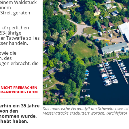
 einem Waldstück
einem
Streit geraten
r körperlichen
53-Jährige
er Tatwaffe soll es
ser handeln.
owie die
, des
ugen erbracht, die
.
 NICHT FREIMACHEN
 ORANIENBURG LAHM
erhin ein 35 Jahre
Das malerische Ferienidyll am Schwielochsee i
 von den
Messerattacke erschüttert worden. (Archivfoto
genommen wurde.
gehabt haben.