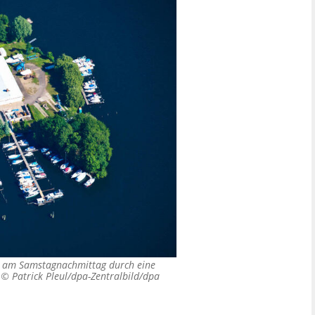
st am Samstagnachmittag durch eine
) ©
Patrick Pleul/dpa-Zentralbild/dpa