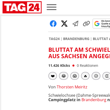
TAG24
BRANDENBURG
BLUTTAT 
BLUTTAT AM SCHWIEL
AUS SACHSEN ANGEG
11.426
Klicks
0
Reaktionen
❤️
😂
😱
🔥
😥
👏
Von
Thorsten Meiritz
Schwielochsee (Dahme-Spreewald
Campingplatz in
Brandenburg
n