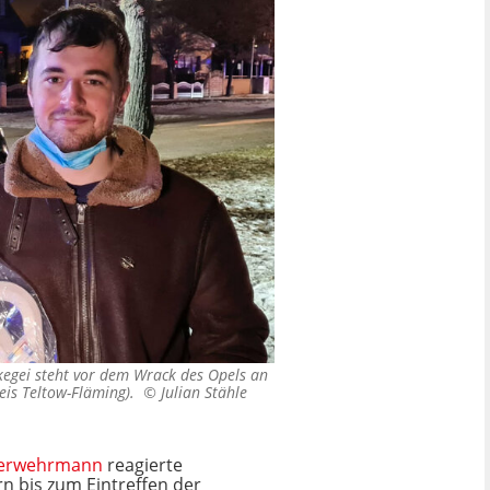
egei steht vor dem Wrack des Opels an
reis Teltow-Fläming). ©
Julian Stähle
erwehrmann
reagierte
n bis zum Eintreffen der