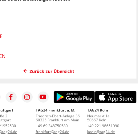
E
EN
Zurück zur Übersicht
uttgart
TAG24 Frankfurt a. M.
TAG24 Köln
aße 2
Friedrich-Ebert-Anlage 36
Neumarkt 1a
ttgart
60325 Frankfurt am Main
50667 Köln
21952530
+49 69 348750580
+49 221 98651990
t@tag24.de
frankfurt@tag24.de
koeln@tag24.de