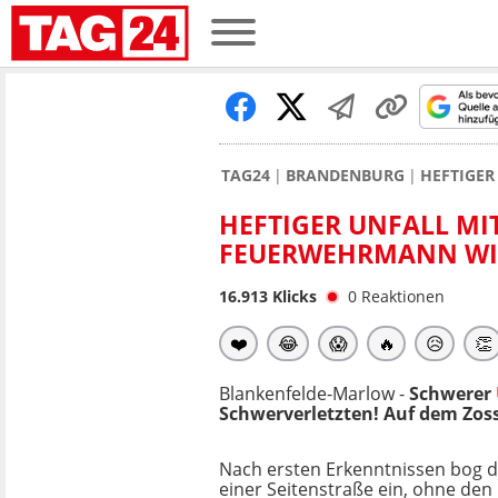
TAG24
BRANDENBURG
HEFTIGER
HEFTIGER UNFALL MI
FEUERWEHRMANN WI
16.913
Klicks
0
Reaktionen
❤️
😂
😱
🔥
😥
👏
Blankenfelde-Marlow -
Schwerer
Schwerverletzten! Auf dem Zos
Nach ersten Erkenntnissen bog d
einer Seitenstraße ein, ohne de