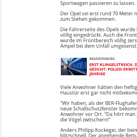
Sportwagen passieren zu lassen.
Der Opel sei erst rund 70 Meter n
zum Stehen gekommen.
Die Fahrerseite des Opels wurde 
völlig eingedrückt. Auch die Fro
wurde im Frontbereich völlig zers
Ampel bei dem Unfall umgesenst
BRANDENBURG
ERST KLINGELSTREICH, 
GESICHT: POLIZEI ERMIT
JÄHRIGE
Viele Anwohner hätten den hefti
Haustür erst gar nicht mitbeko
"Wir haben, als der BER-Flughafe
neue Schallschutzfenster bekomm
Anwohner vor Ort. "Da hört man 
die Vögel zwitschern!"
Anders Philipp Kockegei, der be
blitzschnell. Der angehende Ret