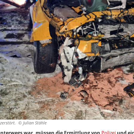
 zerstört. ©
Julian Stähle
unterwegs war, müssen die Ermittlung von
Polizei
und ein