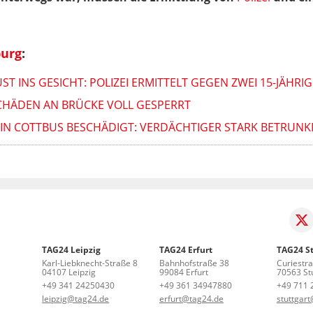
urg
:
ST INS GESICHT: POLIZEI ERMITTELT GEGEN ZWEI 15-JÄHRIG
SCHÄDEN AN BRÜCKE VOLL GESPERRT
IN COTTBUS BESCHÄDIGT: VERDÄCHTIGER STARK BETRUNK
TAG24 Leipzig
TAG24 Erfurt
TAG24 St
Karl-Liebknecht-Straße 8
Bahnhofstraße 38
Curiestr
04107 Leipzig
99084 Erfurt
70563 Stu
+49 341 24250430
+49 361 34947880
+49 711 
leipzig@tag24.de
erfurt@tag24.de
stuttgar