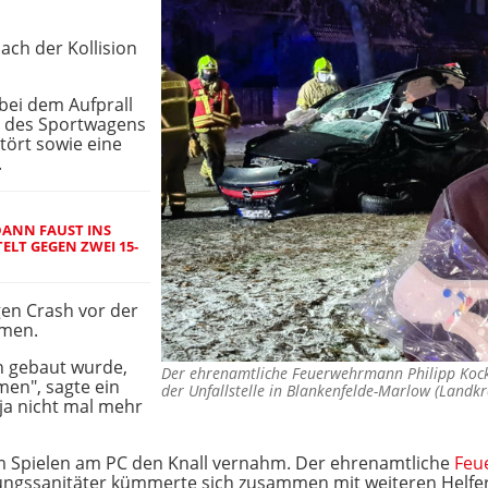
ach der Kollision
bei dem Aufprall
nt des Sportwagens
tört sowie eine
.
DANN FAUST INS
TELT GEGEN ZWEI 15-
gen Crash vor der
mmen.
n gebaut wurde,
Der ehrenamtliche Feuerwehrmann Philipp Kock
en", sagte ein
der Unfallstelle in Blankenfelde-Marlow (Landk
ja nicht mal mehr
im Spielen am PC den Knall vernahm. Der ehrenamtliche
Feu
tungssanitäter kümmerte sich zusammen mit weiteren Helfer