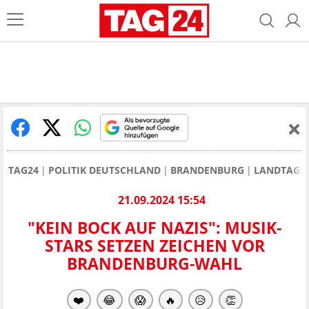
TAG24
POLITIK DEUTSCHLAND
BRANDENBURG
LANDTAGS
21.09.2024 15:54
"KEIN BOCK AUF NAZIS": MUSIK-
STARS SETZEN ZEICHEN VOR
BRANDENBURG-WAHL
❤️
😂
😱
🔥
😥
👏