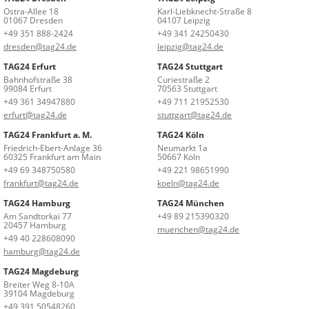
Ostra-Allee 18
Karl-Liebknecht-Straße 8
01067 Dresden
04107 Leipzig
+49 351 888-2424
+49 341 24250430
dresden@tag24.de
leipzig@tag24.de
TAG24 Erfurt
TAG24 Stuttgart
Bahnhofstraße 38
Curiestraße 2
99084 Erfurt
70563 Stuttgart
+49 361 34947880
+49 711 21952530
erfurt@tag24.de
stuttgart@tag24.de
TAG24 Frankfurt a. M.
TAG24 Köln
Friedrich-Ebert-Anlage 36
Neumarkt 1a
60325 Frankfurt am Main
50667 Köln
+49 69 348750580
+49 221 98651990
frankfurt@tag24.de
koeln@tag24.de
TAG24 Hamburg
TAG24 München
Am Sandtorkai 77
+49 89 215390320
20457 Hamburg
muenchen@tag24.de
+49 40 228608090
hamburg@tag24.de
TAG24 Magdeburg
Breiter Weg 8-10A
39104 Magdeburg
+49 391 50548260