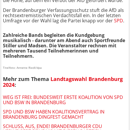
die Höhe, auf dem ein Verbot der AfD gefordert wurde.
Der Brandenburger Verfassungsschutz stuft die AfD als
rechtsextremistischen Verdachtsfall ein. In der letzten
Umfrage vor der Wahl lag die Partei knapp vor der
SPD
.
Zahlreiche Bands begleiten die Kundgebung
musikalisch - darunter am Abend auch Sportfreunde
Stiller und Madsen. Die Veranstalter rechnen mit
mehreren Tausend Teilnehmerinnen und
Teilnehmern.
Titelfoto: Annette Riedl/dpa
Mehr zum Thema
Landtagswahl Brandenburg
2024
:
WEG IST FREI: BUNDESWEIT ERSTE KOALITION VON SPD
UND BSW IN BRANDENBURG
SPD UND BSW HABEN KOALITIONSVERTRAG IN
BRANDENBURG DINGFEST GEMACHT
SCHLUSS, AUS, ENDE! BRANDENBURGER CDU