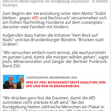
Zahlreiche Bands begleiten die Kundgebung musikalisch. ©
Annette
Riedl/dpa
Zum Beginn der Veranstaltung unter dem Motto "Stabil
bleiben - gegen
AfD
und Rechtsruck" versammelten sich
am frühen Nachmittag Hunderte auf dem Luisenplatz -
darunter viele Familien mit Kindern.
Aufgerufen dazu hatten die Initiative "Kein Bock auf
Nazis" und das Brandenburger Bündnis "Brücken statt
Gräben".
"Wir versuchen einfach noch einmal, alle wachzurütteln
im ganzen Land, damit alle morgen wählen gehen", sagte
Joshi, Mitveranstalter und Sänger der Berliner Punkrock-
Band ZSK.
LANDTAGSWAHL BRANDENBURG 2024
WEG IST FREI: BUNDESWEIT ERSTE KOALITION VON
SPD UND BSW IN BRANDENBURG
"Wir drücken ganz fest die Daumen, damit die AfD
zumindest nicht stärkste Kraft wird." Bei der
Kundgebung hielten zahlreiche Menschen ein Plakat in