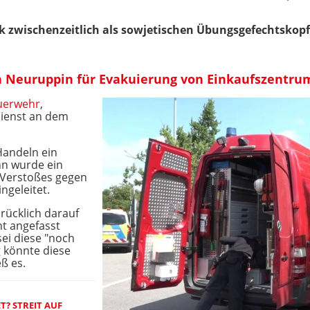
 zwischenzeitlich als sowjetischen Übungsgefechtskopf e
in Neuruppin für Evakuierung von Einkaufszentru
uerwehr
,
ienst an dem
Handeln ein
n wurde ein
 Verstoßes gegen
ngeleitet.
rücklich darauf
ht angefasst
sei diese "noch
g könnte diese
ß es.
T? STREIT AUF