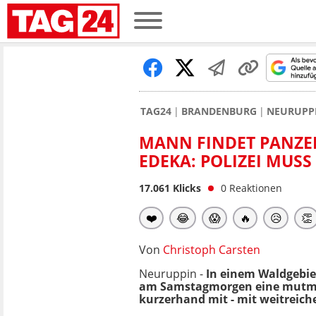
TAG24
BRANDENBURG
NEURUPPI
MANN FINDET PANZER
EDEKA: POLIZEI MUSS
17.061
Klicks
0
Reaktionen
❤️
😂
😱
🔥
😥
👏
Von
Christoph Carsten
Neuruppin -
In einem Waldgebi
am Samstagmorgen eine mutmaßl
kurzerhand mit - mit weitreich