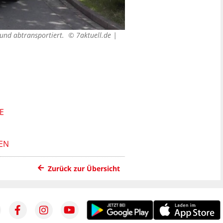
 und abtransportiert. ©
7aktuell.de |
E
EN
Zurück zur Übersicht