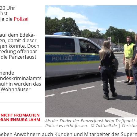
.20 Uhr
chst
ie die
Polizei
 auf dem Edeka-
en, damit dieser
igen konnte. Doch
bredung offenbar
 die Panzerfaust
echende
andeskriminalamts
raufhin wurden das
e Wohnhäuser
 NICHT FREIMACHEN
 ORANIENBURG LAHM
Als der Finder der Panzerfaust beim Treffpunkt
Polizei es nicht fassen. ©
7aktuell.de | Christ
neben Anwohnern auch Kunden und Mitarbeiter des Superm