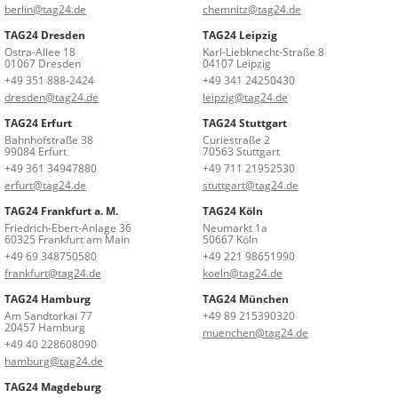
berlin@tag24.de
chemnitz@tag24.de
TAG24 Dresden
TAG24 Leipzig
Ostra-Allee 18
Karl-Liebknecht-Straße 8
01067 Dresden
04107 Leipzig
+49 351 888-2424
+49 341 24250430
dresden@tag24.de
leipzig@tag24.de
TAG24 Erfurt
TAG24 Stuttgart
Bahnhofstraße 38
Curiestraße 2
99084 Erfurt
70563 Stuttgart
+49 361 34947880
+49 711 21952530
erfurt@tag24.de
stuttgart@tag24.de
TAG24 Frankfurt a. M.
TAG24 Köln
Friedrich-Ebert-Anlage 36
Neumarkt 1a
60325 Frankfurt am Main
50667 Köln
+49 69 348750580
+49 221 98651990
frankfurt@tag24.de
koeln@tag24.de
TAG24 Hamburg
TAG24 München
Am Sandtorkai 77
+49 89 215390320
20457 Hamburg
muenchen@tag24.de
+49 40 228608090
hamburg@tag24.de
TAG24 Magdeburg