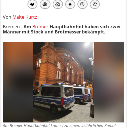
❤️
😂
😱
🔥
😥
👏
Von
Malte Kurtz
Bremen -
Am
Bremer
Hauptbahnhof haben sich zwei
Männer mit Stock und Brotmesser bekämpft.
Am Bremer Hauptbahnhof kam es zu einem gefährlichen Kampf