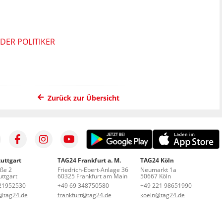
DER POLITIKER
Zurück zur Übersicht
uttgart
TAG24 Frankfurt a. M.
TAG24 Köln
aße 2
Friedrich-Ebert-Anlage 36
Neumarkt 1a
ttgart
60325 Frankfurt am Main
50667 Köln
21952530
+49 69 348750580
+49 221 98651990
t@tag24.de
frankfurt@tag24.de
koeln@tag24.de