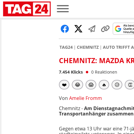
TAG24
CHEMNITZ
AUTO TRIFFT 
CHEMNITZ: MAZDA K
7.454
Klicks
0
Reaktionen
❤️
😂
😱
🔥
😥
👏
Von
Amelie Fromm
Chemnitz -
Am Dienstagnachmitt
Transportanhänger zusammen
Gegen etwa 13 Uhr war eine 71-jä