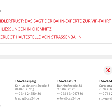
:
NDLERFRUST: DAS SAGT DER BAHN-EXPERTE ZUR VIP-FAHRT 
HLIESSUNGEN IN CHEMNITZ
ZERLEGT HALTESTELLE VON STRASSENBAHN
TAG24 Leipzig
TAG24 Erfurt
TAG24 St
Karl-Liebknecht-Straße 8
Bahnhofstraße 38
Curiestr
04107 Leipzig
99084 Erfurt
70563 Stu
+49 341 24250430
+49 361 34947880
+49 711 
leipzig@tag24.de
erfurt@tag24.de
stuttgar
g