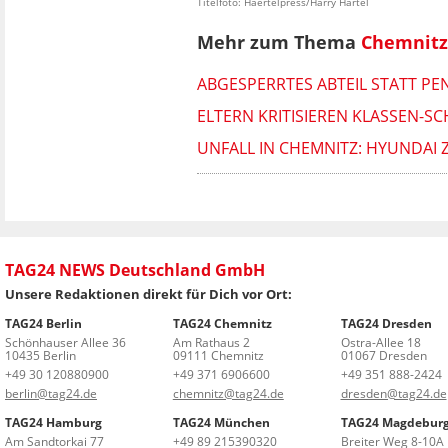
Titelfoto: Haertelpress/Harry Härtel
Mehr zum Thema
Chemnitz
ABGESPERRTES ABTEIL STATT PE
ELTERN KRITISIEREN KLASSEN-SC
UNFALL IN CHEMNITZ: HYUNDAI 
TAG24 NEWS Deutschland GmbH
Unsere Redaktionen direkt für Dich vor Ort:
TAG24 Berlin
TAG24 Chemnitz
TAG24 Dresden
Schönhauser Allee 36
Am Rathaus 2
Ostra-Allee 18
10435 Berlin
09111 Chemnitz
01067 Dresden
+49 30 120880900
+49 371 6906600
+49 351 888-2424
berlin@tag24.de
chemnitz@tag24.de
dresden@tag24.de
TAG24 Hamburg
TAG24 München
TAG24 Magdebur
Am Sandtorkai 77
+49 89 215390320
Breiter Weg 8-10A