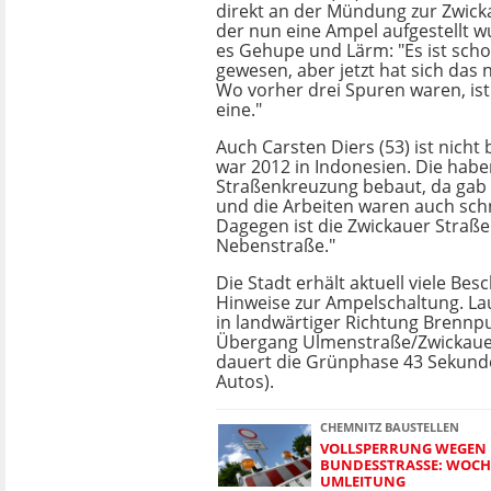
direkt an der Mündung zur Zwick
der nun eine Ampel aufgestellt w
es Gehupe und Lärm: "Es ist scho
gewesen, aber jetzt hat sich das 
Wo vorher drei Spuren waren, ist
eine."
Auch Carsten Diers (53) ist nicht b
war 2012 in Indonesien. Die haben
Straßenkreuzung bebaut, da gab 
und die Arbeiten waren auch schne
Dagegen ist die Zwickauer Straße
Nebenstraße."
Die Stadt erhält aktuell viele B
Hinweise zur Ampelschaltung. Lau
in landwärtiger Richtung Brenn
Übergang Ulmenstraße/Zwickauer
dauert die Grünphase 43 Sekunde
Autos).
CHEMNITZ BAUSTELLEN
VOLLSPERRUNG WEGEN 
BUNDESSTRASSE: WOCHE
MLEITUNG