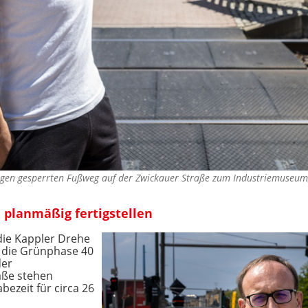
ligen gesperrten Fußweg auf der Zwickauer Straße zum Industriemuseum
n planmäßig fertigstellen
 die Kappler Drehe
t die Grünphase 40
der
aße stehen
bezeit für circa 26