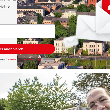
richte
los abonnieren
eren
Datenschutzbestimmungen
zu.