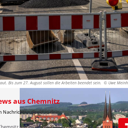
baut. Bis zum 27. August sollen die Arbeiten beendet sein. ©
Uwe Meinh
News aus Chemnitz
 Nachrichten direkt in dein
 Chemnitz & Umgebung