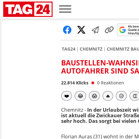
TAG24
CHEMNITZ
CHEMNITZ BA
BAUSTELLEN-WAHNSI
AUTOFAHRER SIND S
22.814
Klicks
0
Reaktionen
❤️
😂
😱
🔥
😥
👏
Chemnitz -
In der Urlaubszeit wi
ist aktuell die Zwickauer Stra
sehr hoch. Das sorgt bei viele
Florian Auras (31) wohnt in der M