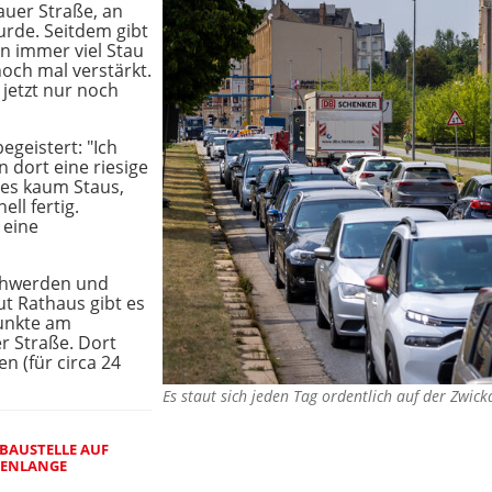
auer Straße, an
urde. Seitdem gibt
n immer viel Stau
noch mal verstärkt.
 jetzt nur noch
egeistert: "Ich
 dort eine riesige
es kaum Staus,
ll fertig.
 eine
eschwerden und
t Rathaus gibt es
punkte am
 Straße. Dort
n (für circa 24
Es staut sich jeden Tag ordentlich auf der Zwi
BAUSTELLE AUF
NLANGE U