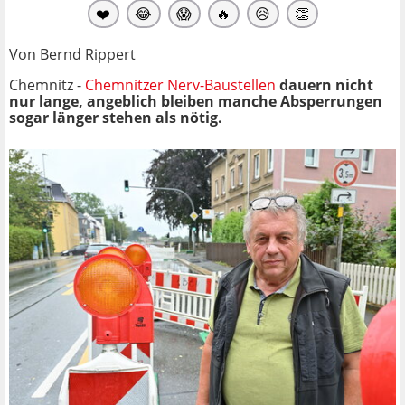
❤️
😂
😱
🔥
😥
👏
Von Bernd Rippert
Chemnitz -
Chemnitzer Nerv-Baustellen
dauern nicht
nur lange, angeblich bleiben manche Absperrungen
sogar länger stehen als nötig.