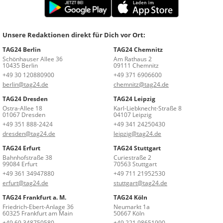
Unsere Redaktionen direkt für Dich vor Ort:
TAG24 Berlin
TAG24 Chemnitz
Schönhauser Allee 36
Am Rathaus 2
10435 Berlin
09111 Chemnitz
+49 30 120880900
+49 371 6906600
berlin@tag24.de
chemnitz@tag24.de
TAG24 Dresden
TAG24 Leipzig
Ostra-Allee 18
Karl-Liebknecht-Straße 8
01067 Dresden
04107 Leipzig
+49 351 888-2424
+49 341 24250430
dresden@tag24.de
leipzig@tag24.de
TAG24 Erfurt
TAG24 Stuttgart
Bahnhofstraße 38
Curiestraße 2
99084 Erfurt
70563 Stuttgart
+49 361 34947880
+49 711 21952530
erfurt@tag24.de
stuttgart@tag24.de
TAG24 Frankfurt a. M.
TAG24 Köln
Friedrich-Ebert-Anlage 36
Neumarkt 1a
60325 Frankfurt am Main
50667 Köln
+49 69 348750580
+49 221 98651990