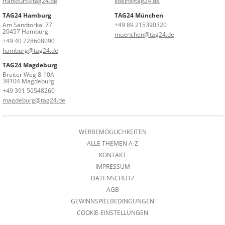
frankfurt@tag24.de
koeln@tag24.de
TAG24 Hamburg
TAG24 München
Am Sandtorkai 77
+49 89 215390320
20457 Hamburg
muenchen@tag24.de
+49 40 228608090
hamburg@tag24.de
TAG24 Magdeburg
Breiter Weg 8-10A
39104 Magdeburg
+49 391 50548260
magdeburg@tag24.de
WERBEMÖGLICHKEITEN
ALLE THEMEN A-Z
KONTAKT
IMPRESSUM
DATENSCHUTZ
AGB
GEWINNSPIELBEDINGUNGEN
COOKIE-EINSTELLUNGEN