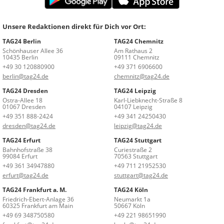
Unsere Redaktionen direkt für Dich vor Ort:
TAG24 Berlin
TAG24 Chemnitz
Schönhauser Allee 36
Am Rathaus 2
10435 Berlin
09111 Chemnitz
+49 30 120880900
+49 371 6906600
berlin@tag24.de
chemnitz@tag24.de
TAG24 Dresden
TAG24 Leipzig
Ostra-Allee 18
Karl-Liebknecht-Straße 8
01067 Dresden
04107 Leipzig
+49 351 888-2424
+49 341 24250430
dresden@tag24.de
leipzig@tag24.de
TAG24 Erfurt
TAG24 Stuttgart
Bahnhofstraße 38
Curiestraße 2
99084 Erfurt
70563 Stuttgart
+49 361 34947880
+49 711 21952530
erfurt@tag24.de
stuttgart@tag24.de
TAG24 Frankfurt a. M.
TAG24 Köln
Friedrich-Ebert-Anlage 36
Neumarkt 1a
60325 Frankfurt am Main
50667 Köln
+49 69 348750580
+49 221 98651990