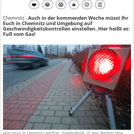
❤️
😂
😱
🔥
😥
👏
Chemnitz -
Auch in der kommenden Woche müsst Ihr
Euch in Chemnitz und Umgebung auf
Geschwindigkeitskontrollen einstellen. Hier heißt es:
Fuß vom Gas!
Hier wird in Chemnitz geblitzt. (Symbolbild) ©
Jens Büttner/dpa