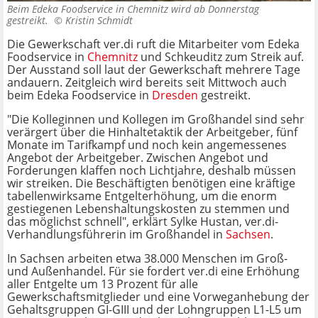
Beim Edeka Foodservice in Chemnitz wird ab Donnerstag
gestreikt. ©
Kristin Schmidt
Die Gewerkschaft ver.di ruft die Mitarbeiter vom Edeka
Foodservice in
Chemnitz
und Schkeuditz zum Streik auf.
Der Ausstand soll laut der Gewerkschaft mehrere Tage
andauern. Zeitgleich wird bereits seit Mittwoch auch
beim Edeka Foodservice in
Dresden
gestreikt.
"Die Kolleginnen und Kollegen im Großhandel sind sehr
verärgert über die Hinhaltetaktik der Arbeitgeber, fünf
Monate im Tarifkampf und noch kein angemessenes
Angebot der Arbeitgeber. Zwischen Angebot und
Forderungen klaffen noch Lichtjahre, deshalb müssen
wir streiken. Die Beschäftigten benötigen eine kräftige
tabellenwirksame Entgelterhöhung, um die enorm
gestiegenen Lebenshaltungskosten zu stemmen und
das möglichst schnell", erklärt Sylke Hustan, ver.di-
Verhandlungsführerin im Großhandel in
Sachsen
.
In Sachsen arbeiten etwa 38.000 Menschen im Groß-
und Außenhandel. Für sie fordert ver.di eine Erhöhung
aller Entgelte um 13 Prozent für alle
Gewerkschaftsmitglieder und eine Vorweganhebung der
Gehaltsgruppen GI-GIII und der Lohngruppen L1-L5 um