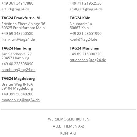
+49 361 34947880
+49 711 21952530
erfurt@tag24.de
stuttgart@tag24.de
TAG24 Frankfurt a. M.
TAG24 Köln
Friedrich-Ebert-Anlage 36
Neumarkt 1a
60325 Frankfurt am Main
50667 Köln
+49 69 348750580
+49 221 98651990
frankfurt@tag24.de
koeln@tag24.de
TAG24 Hamburg
TAG24 München
Am Sandtorkai 77
+49 89 215390320
20457 Hamburg
muenchen@tag24.de
+49 40 228608090
hamburg@tag24.de
TAG24 Magdeburg
Breiter Weg 8-10A
39104 Magdeburg
+49 391 50548260
magdeburg@tag24.de
WERBEMÖGLICHKEITEN
ALLE THEMEN A-Z
KONTAKT