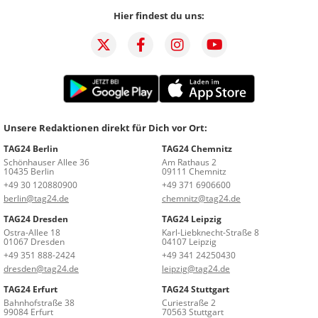
Hier findest du uns:
Unsere Redaktionen direkt für Dich vor Ort:
TAG24 Berlin
TAG24 Chemnitz
Schönhauser Allee 36
Am Rathaus 2
10435 Berlin
09111 Chemnitz
+49 30 120880900
+49 371 6906600
berlin@tag24.de
chemnitz@tag24.de
TAG24 Dresden
TAG24 Leipzig
Ostra-Allee 18
Karl-Liebknecht-Straße 8
01067 Dresden
04107 Leipzig
+49 351 888-2424
+49 341 24250430
dresden@tag24.de
leipzig@tag24.de
TAG24 Erfurt
TAG24 Stuttgart
Bahnhofstraße 38
Curiestraße 2
99084 Erfurt
70563 Stuttgart