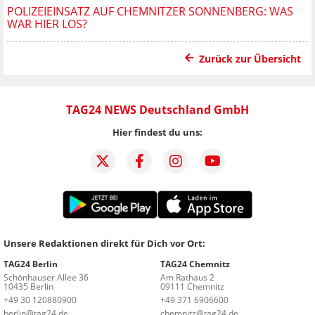
POLIZEIEINSATZ AUF CHEMNITZER SONNENBERG: WAS
WAR HIER LOS?
Zurück zur Übersicht
TAG24 NEWS Deutschland GmbH
Hier findest du uns:
Unsere Redaktionen direkt für Dich vor Ort:
TAG24 Berlin
TAG24 Chemnitz
Schönhauser Allee 36
Am Rathaus 2
10435 Berlin
09111 Chemnitz
+49 30 120880900
+49 371 6906600
berlin@tag24.de
chemnitz@tag24.de