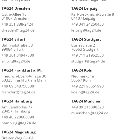
TAG24 Dresden
TAG24 Leipzig
Ostra-Allee 18
Karl-Liebknecht-Straße 8
01067 Dresden
04107 Leipzig
+49 351 888-2424
+49 341 24250430
dresden@tag24.de
leipzig@tag24.de
TAG24 Erfurt
TAG24 Stuttgart
Bahnhofstraße 38
Curiestraße 2
99084 Erfurt
70563 Stuttgart
+49 361 34947880
+49 711 21952530
erfurt@tag24.de
stuttgart@tag24.de
TAG24 Frankfurt a. M.
TAG24 Köln
Friedrich-Ebert-Anlage 36
Neumarkt 1a
60325 Frankfurt am Main
50667 Köln
+49 69 348750580
+49 221 98651990
frankfurt@tag24.de
koeln@tag24.de
TAG24 Hamburg
TAG24 München
Am Sandtorkai 77
+49 89 215390320
20457 Hamburg
muenchen@tag24.de
+49 40 228608090
hamburg@tag24.de
TAG24 Magdeburg
Breiter Weg 8-10A