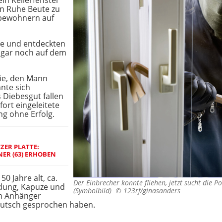
in Kellerfenster
in Ruhe Beute zu
bewohnern auf
he und entdeckten
ogar noch auf dem
ie, den Mann
nnte sich
 Diebesgut fallen
ort eingeleitete
ang ohne Erfolg.
ZER PLATTE:
ER (63) ERHOBEN
50 Jahre alt, ca.
Der Einbrecher konnte fliehen, jetzt sucht die P
idung, Kapuze und
(Symbolbild) ©
123rf/ginasanders
em Anhänger
Deutsch gesprochen haben.