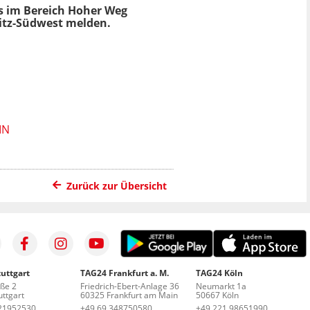
s im Bereich Hoher Weg
itz-Südwest melden.
IN
Zurück zur Übersicht
uttgart
TAG24 Frankfurt a. M.
TAG24 Köln
aße 2
Friedrich-Ebert-Anlage 36
Neumarkt 1a
ttgart
60325 Frankfurt am Main
50667 Köln
21952530
+49 69 348750580
+49 221 98651990