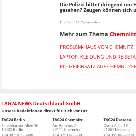
Die Polizei bittet dringend u
gesehen? Zeugen können sich
Titelfoto: 123rf/ginasanders
Mehr zum Thema
Chemnitz
PROBLEM-HAUS VON CHEMNITZ: 
LAPTOP, KLEIDUNG UND REISETA
POLIZEIEINSATZ AUF CHEMNITZE
TAG24 NEWS Deutschland GmbH
Unsere Redaktionen direkt für Dich vor Ort:
TAG24 Berlin
TAG24 Chemnitz
TAG24 Dresden
Schönhauser Allee 36
Am Rathaus 2
Ostra-Allee 18
10435 Berlin
09111 Chemnitz
01067 Dresden
+49 30 120880900
+49 371 6906600
+49 351 888-2424