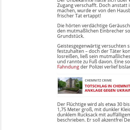
Der Unbekannte hatte sich über e
Zugang verschafft. Doch anstatt 
machen, wurde er von den Haus
frischer Tat ertappt!
Die hörten verdächtige Geräusc
den mutmaßlichen Einbrecher s
Grundstück.
Geistesgegenwärtig versuchten s
festzuhalten – doch der Täter ko
losreißen, ließ sein mutmaßliches
und rannte zu Fuß davon. Eine sof
Fahndung
der Polizei verlief bisl
CHEMNITZ CRIME
TOTSCHLAG IN CHEMNIT
ANKLAGE GEGEN UKRAIN
Der Flüchtige wird als etwa 30 bis 
1,75 Meter groß, mit dunkler Kle
dunklem Rucksack mit auffällig
beschrieben. Er soll akzentfrei 