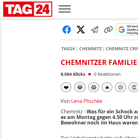
TAG24
CHEMNITZ
CHEMNITZ CRI
CHEMNITZER FAMILIE
8.504
Klicks
0
Reaktionen
❤️
😂
😱
🔥
😥
👏
Von
Lena Plischke
Chemnitz -
Was für ein Schock 
es am Montag gegen 4.50 Uhr z
Bewohner noch im Haus waren