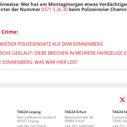
m Hinweise: Wer hat am Montagmorgen etwas Verdächtige
 unter der Nummer
0371 5 26 30
beim Polizeirevier Chemn
 Crime
:
WIEDER POLIZEIEINSATZ AUF DEM SONNENBERG
SCHE GEKLAUT: DIEBE BRECHEN IN MEHRERE FAHRZEUGE E
R SONNENBERG: WAS WAR HIER LOS?
TAG24 Leipzig
TAG24 Erfurt
TAG24 St
Karl-Liebknecht-Straße 8
Bahnhofstraße 38
Curiestr
04107 Leipzig
99084 Erfurt
70563 Stu
+49 341 24250430
+49 361 34947880
+49 711 