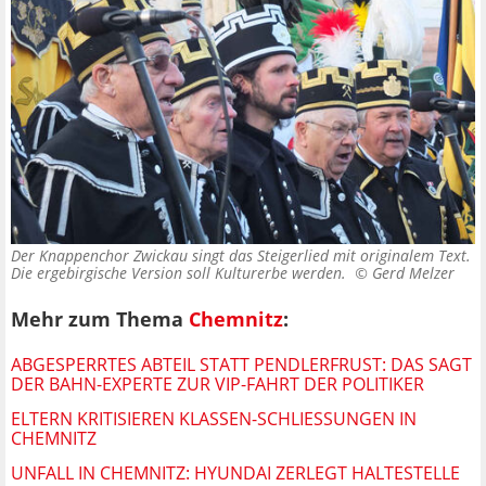
Der Knappenchor Zwickau singt das Steigerlied mit originalem Text.
Die ergebirgische Version soll Kulturerbe werden. ©
Gerd Melzer
Mehr zum Thema
Chemnitz
:
ABGESPERRTES ABTEIL STATT PENDLERFRUST: DAS SAGT
DER BAHN-EXPERTE ZUR VIP-FAHRT DER POLITIKER
ELTERN KRITISIEREN KLASSEN-SCHLIESSUNGEN IN C
HEMNITZ
UNFALL IN CHEMNITZ: HYUNDAI ZERLEGT HALTESTELLE