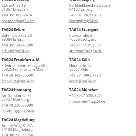
Ostra-Allee 18
Karl-Liebknecht-Straße 8
01067 Dresden
04107 Leipzig
+49 351 888-2424
+49 341 24250430
dresden@tag24.de
leipzig@tag24.de
TAG24 Erfurt
TAG24 Stuttgart
Bahnhofstraße 38
Curiestraße 2
99084 Erfurt
70563 Stuttgart
+49 361 34947880
+49 711 21952530
erfurt@tag24.de
stuttgart@tag24.de
TAG24 Frankfurt a. M.
TAG24 Köln
Friedrich-Ebert-Anlage 36
Neumarkt 1a
60325 Frankfurt am Main
50667 Köln
+49 69 348750580
+49 221 98651990
frankfurt@tag24.de
koeln@tag24.de
TAG24 Hamburg
TAG24 München
Am Sandtorkai 77
+49 89 215390320
20457 Hamburg
muenchen@tag24.de
+49 40 228608090
hamburg@tag24.de
TAG24 Magdeburg
Breiter Weg 8-10A
39104 Magdeburg
+49 391 50548260