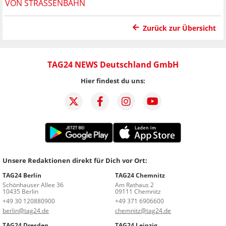
VON STRASSENBAHN
Zurück zur Übersicht
TAG24 NEWS Deutschland GmbH
Hier findest du uns:
Unsere Redaktionen direkt für Dich vor Ort:
TAG24 Berlin
TAG24 Chemnitz
Schönhauser Allee 36
Am Rathaus 2
10435 Berlin
09111 Chemnitz
+49 30 120880900
+49 371 6906600
berlin@tag24.de
chemnitz@tag24.de
TAG24 Dresden
TAG24 Leipzig