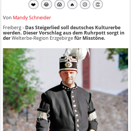
❤️
😂
😱
🔥
😥
👏
Von
Mandy Schneider
Freiberg -
Das Steigerlied soll deutsches Kulturerbe
werden. Dieser Vorschlag aus dem Ruhrpott sorgt in
der
Welterbe-Region Erzgebirge
für Misstöne.