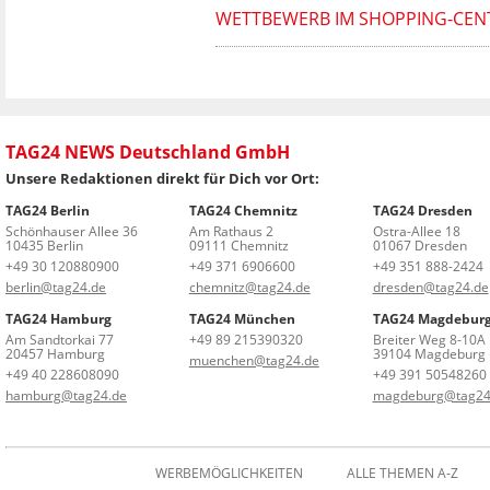
WETTBEWERB IM SHOPPING-CENT
TAG24 NEWS Deutschland GmbH
Unsere Redaktionen direkt für Dich vor Ort:
TAG24 Berlin
TAG24 Chemnitz
TAG24 Dresden
Schönhauser Allee 36
Am Rathaus 2
Ostra-Allee 18
10435 Berlin
09111 Chemnitz
01067 Dresden
+49 30 120880900
+49 371 6906600
+49 351 888-2424
berlin@tag24.de
chemnitz@tag24.de
dresden@tag24.de
TAG24 Hamburg
TAG24 München
TAG24 Magdebur
Am Sandtorkai 77
+49 89 215390320
Breiter Weg 8-10A
20457 Hamburg
39104 Magdeburg
muenchen@tag24.de
+49 40 228608090
+49 391 50548260
hamburg@tag24.de
magdeburg@tag24
WERBEMÖGLICHKEITEN
ALLE THEMEN A-Z