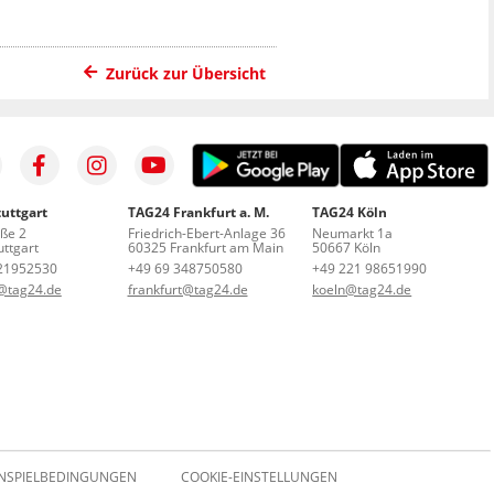
Zurück zur Übersicht
uttgart
TAG24 Frankfurt a. M.
TAG24 Köln
aße 2
Friedrich-Ebert-Anlage 36
Neumarkt 1a
ttgart
60325 Frankfurt am Main
50667 Köln
21952530
+49 69 348750580
+49 221 98651990
t@tag24.de
frankfurt@tag24.de
koeln@tag24.de
NSPIELBEDINGUNGEN
COOKIE-EINSTELLUNGEN