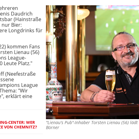
mehreren
Denis Daudrich
ortsbar (Hainstraße
 nur Bier:
ere Longdrinks für
 222) kommen Fans
orsten Lienau (56)
ons League-
0 Leute Platz."
ff (Neefestraße
ossene
Champions League
 Thema: "Wir
, erklärt eine
ING-CENTER: WER
"Lienau's Pub"-Inhaber Torsten Lienau (56) lä
ZE VON CHEMNITZ?
Börner