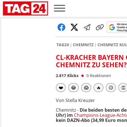
TAG24
CHEMNITZ
CHEMNITZ KUL
CL-KRACHER BAYERN G
HEMNITZ ZU SEHEN?
2.817
Klicks
0
Reaktionen
❤️
😂
😱
🔥
😥
👏
Von Stella Kreuzer
Chemnitz -
Die beiden besten d
Uhr) im
Champions-League-Achte
kein DAZN-Abo (34,99 Euro mona