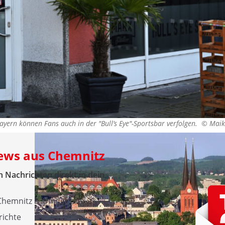
yern können Fans auch in der "Bull’s Eye"-Sportsbar verfolgen. ©
Maik
News aus Chemnitz
 Nachrichten direkt in dein
 Chemnitz & Umgebung
richte