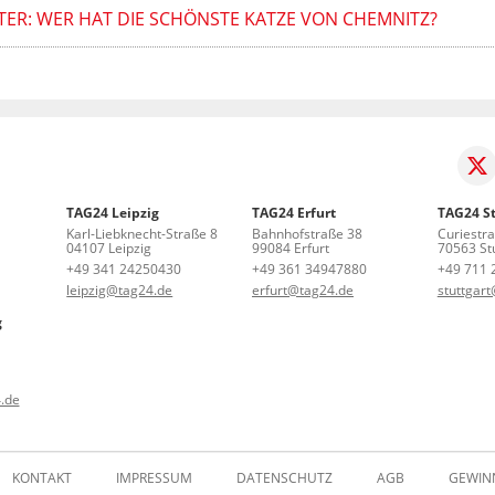
ER: WER HAT DIE SCHÖNSTE KATZE VON CHEMNITZ?
TAG24 Leipzig
TAG24 Erfurt
TAG24 St
Karl-Liebknecht-Straße 8
Bahnhofstraße 38
Curiestr
04107 Leipzig
99084 Erfurt
70563 Stu
+49 341 24250430
+49 361 34947880
+49 711 
leipzig@tag24.de
erfurt@tag24.de
stuttgar
g
.de
KONTAKT
IMPRESSUM
DATENSCHUTZ
AGB
GEWIN