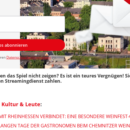
los abonnieren
eren
Datenschutzbestimmungen
zu.
as Spiel nicht zeigen? Es ist ein teures Vergnügen! Sie
n Streamingdienst zahlen.
 Kultur & Leute
:
MIT RHEINHESSEN VERBINDET: EINE BESONDERE WEINFEST
IE LANGEN TAGE DER GASTRONOMEN BEIM CHEMNITZER WEIN