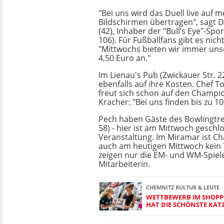
"Bei uns wird das Duell live auf 
Bildschirmen übertragen", sagt 
(42), Inhaber der "Bull’s Eye"-Sp
106). Für Fußballfans gibt es nicht
"Mittwochs bieten wir immer uns
4,50 Euro an."
Im Lienau's Pub (Zwickauer Str.
ebenfalls auf ihre Kosten. Chef T
freut sich schon auf den Champi
Kracher: "Bei uns finden bis zu 10
Pech haben Gäste des Bowlingtre
58) - hier ist am Mittwoch geschl
Veranstaltung. Im Miramar ist 
auch am heutigen Mittwoch kein
zeigen nur die EM- und WM-Spiele"
Mitarbeiterin.
CHEMNITZ KULTUR & LEUTE
WETTBEWERB IM SHOPP
HAT DIE SCHÖNSTE KAT