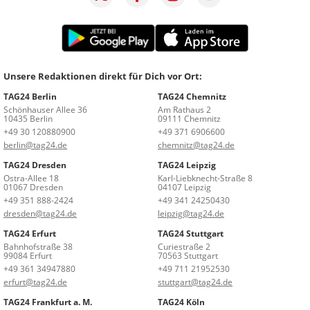
Unsere Redaktionen direkt für Dich vor Ort:
TAG24 Berlin
TAG24 Chemnitz
Schönhauser Allee 36
Am Rathaus 2
10435 Berlin
09111 Chemnitz
+49 30 120880900
+49 371 6906600
berlin@tag24.de
chemnitz@tag24.de
TAG24 Dresden
TAG24 Leipzig
Ostra-Allee 18
Karl-Liebknecht-Straße 8
01067 Dresden
04107 Leipzig
+49 351 888-2424
+49 341 24250430
dresden@tag24.de
leipzig@tag24.de
TAG24 Erfurt
TAG24 Stuttgart
Bahnhofstraße 38
Curiestraße 2
99084 Erfurt
70563 Stuttgart
+49 361 34947880
+49 711 21952530
erfurt@tag24.de
stuttgart@tag24.de
TAG24 Frankfurt a. M.
TAG24 Köln