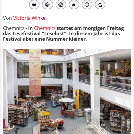
❤️
😂
😱
🔥
😥
👏
Von
Victoria Winkel
Chemnitz -
In
Chemnitz
startet am morgigen Freitag
das Lesefestival "Leselust". In diesem Jahr ist das
Festival aber eine Nummer kleiner.