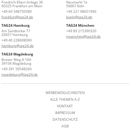
Friedrich-Ebert-Anlage 36
Neumarkt 1a
60325 Frankfurt am Main
50667 Köln
+49 69 348750580
+49 221 98651990
frankfurt@tag24.de
koeln@tag24.de
TAG24 Hamburg
TAG24 München
Am Sandtorkai 77
+49 89 215390320
20457 Hamburg
muenchen@tag24.de
+49 40 228608090
hamburg@tag24.de
TAG24 Magdeburg
Breiter Weg 8-10A
39104 Magdeburg
+49 391 50548260
magdeburg@tag24.de
WERBEMÖGLICHKEITEN
ALLE THEMEN A-Z
KONTAKT
IMPRESSUM
DATENSCHUTZ
AGB