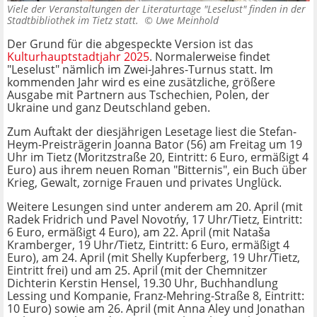
Viele der Veranstaltungen der Literaturtage "Leselust" finden in der
Stadtbibliothek im Tietz statt. ©
Uwe Meinhold
Der Grund für die abgespeckte Version ist das
Kulturhauptstadtjahr 2025
. Normalerweise findet
"Leselust" nämlich im Zwei-Jahres-Turnus statt. Im
kommenden Jahr wird es eine zusätzliche, größere
Ausgabe mit Partnern aus Tschechien, Polen, der
Ukraine und ganz Deutschland geben.
Zum Auftakt der diesjährigen Lesetage liest die Stefan-
Heym-Preisträgerin Joanna Bator (56) am Freitag um 19
Uhr im Tietz (Moritzstraße 20, Eintritt: 6 Euro, ermäßigt 4
Euro) aus ihrem neuen Roman "Bitternis", ein Buch über
Krieg, Gewalt, zornige Frauen und privates Unglück.
Weitere Lesungen sind unter anderem am 20. April (mit
Radek Fridrich und Pavel Novotńy, 17 Uhr/Tietz, Eintritt:
6 Euro, ermäßigt 4 Euro), am 22. April (mit Nataša
Kramberger, 19 Uhr/Tietz, Eintritt: 6 Euro, ermäßigt 4
Euro), am 24. April (mit Shelly Kupferberg, 19 Uhr/Tietz,
Eintritt frei) und am 25. April (mit der Chemnitzer
Dichterin Kerstin Hensel, 19.30 Uhr, Buchhandlung
Lessing und Kompanie, Franz-Mehring-Straße 8, Eintritt:
10 Euro) sowie am 26. April (mit Anna Aley und Jonathan