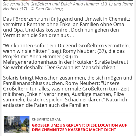
Sie vermitteln Großeltern und Enkel: Anna Himmer (30, l.) und Romy
Neubert (37). ©
Sven Gleisberg
Das Förderzentrum für Jugend und Umwelt in Chemnitz
vermittelt Rentner ohne Enkel an Familien ohne Oma
und Opa. Und das kostenfrei. Doch nun gehen den
Vermittlern die Senioren aus ...
"Wir könnten sofort ein Dutzend Großeltern vermitteln,
wenn wir sie hätten", sagt Romy Neubert (37), die das
Projekt mit Anna Himmer (30) im
Mehrgenerationenhaus in der Irkutsker Straße betreut.
Sie wirbt deshalb: "Der Gewinn ist Menschlichkeit."
Solaris bringt Menschen zusammen, die sich mögen und
Familienanschluss suchen. Romy Neubert: "Unsere
Großeltern tun alles, was normale Großeltern tun - Zeit
mit ihren ,Enkeln' verbringen, Ausflüge machen, Pilze
sammeln, basteln, spielen, Schach erklären." Natürlich
entlasten die Paten auch die Familien.
CHEMNITZ LOKAL
GROSSER UMZUG GEPLANT: DIESE LOCATION AUF D
EM CHEMNITZER KASSBERG MACHT DICHT