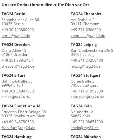
Unsere Redaktionen direkt für Dich vor Ort:
TAG24 Berlin
TAG24 Chemnitz
Schönhauser Allee 36
Am Rathaus 2
10435 Berlin
09111 Chemnitz
+49 30 120880900
+49 371 6906600
berlin@tag24.de
chemnitz@tag24.de
TAG24 Dresden
TAG24 Leipzig
Ostra-Allee 18
Karl-Liebknecht-Straße 8
01067 Dresden
04107 Leipzig
+49 351 888-2424
+49 341 24250430
dresden@tag24.de
leipzig@tag24.de
TAG24 Erfurt
TAG24 Stuttgart
Bahnhofstraße 38
Curiestraße 2
99084 Erfurt
70563 Stuttgart
+49 361 34947880
+49 711 21952530
erfurt@tag24.de
stuttgart@tag24.de
TAG24 Frankfurt a. M.
TAG24 Köln
Friedrich-Ebert-Anlage 36
Neumarkt 1a
60325 Frankfurt am Main
50667 Köln
+49 69 348750580
+49 221 98651990
frankfurt@tag24.de
koeln@tag24.de
TAG24 Hamburg
TAG24 München