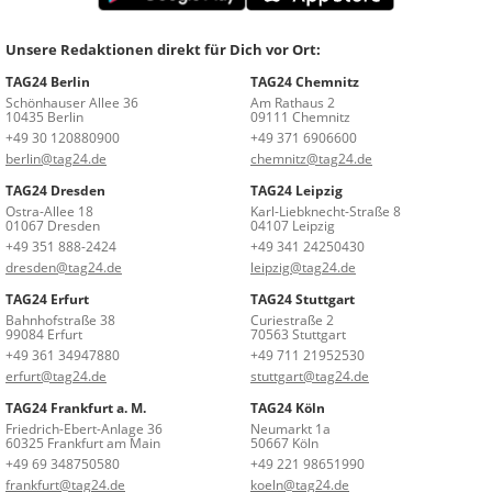
Unsere Redaktionen direkt für Dich vor Ort:
TAG24 Berlin
TAG24 Chemnitz
Schönhauser Allee 36
Am Rathaus 2
10435 Berlin
09111 Chemnitz
+49 30 120880900
+49 371 6906600
berlin@tag24.de
chemnitz@tag24.de
TAG24 Dresden
TAG24 Leipzig
Ostra-Allee 18
Karl-Liebknecht-Straße 8
01067 Dresden
04107 Leipzig
+49 351 888-2424
+49 341 24250430
dresden@tag24.de
leipzig@tag24.de
TAG24 Erfurt
TAG24 Stuttgart
Bahnhofstraße 38
Curiestraße 2
99084 Erfurt
70563 Stuttgart
+49 361 34947880
+49 711 21952530
erfurt@tag24.de
stuttgart@tag24.de
TAG24 Frankfurt a. M.
TAG24 Köln
Friedrich-Ebert-Anlage 36
Neumarkt 1a
60325 Frankfurt am Main
50667 Köln
+49 69 348750580
+49 221 98651990
frankfurt@tag24.de
koeln@tag24.de