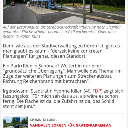
Auf der ursprünglich als Straba-Streckenfortführung nach Siegmar
geplanten Fläche scheint bereits ein P+R vorbereitet. Oder doch
nicht? ©
Ralph Kunz
Denn wie aus der Stadtverwaltung zu hören ist, gibt es -
man glaubt es kaum - "derzeit keine konkreten
Planungen" für genau diesen Standort.
Ein Park+Ride in Schönau? Weiterhin nur eine
"grundsätzliche Überlegung". Man wolle das Thema "im
Zuge der weiteren Planungen zum Streckenausbau
Richtung Reichenbrand mit betrachten".
Irgendwann. Stadträtin Yvonne Kilian (46,
FDP
) zeigt sich
fassungslos: "Für mich sah das aus, als wäre es schon
fertig. Die Fläche ist da, die Zufahrt ist da, das Schild
steht seit Juni."
CHEMNITZ LOKAL
VANDALEN SORGEN FÜR GRATIS-PARKEN AN