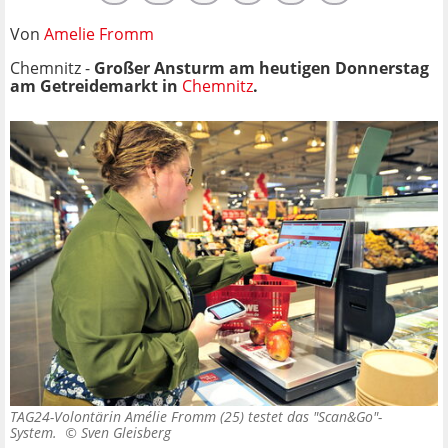
Von
Amelie Fromm
Chemnitz -
Großer Ansturm am heutigen Donnerstag
am Getreidemarkt in
Chemnitz
.
TAG24-Volontärin Amélie Fromm (25) testet das "Scan&Go"-
System. ©
Sven Gleisberg