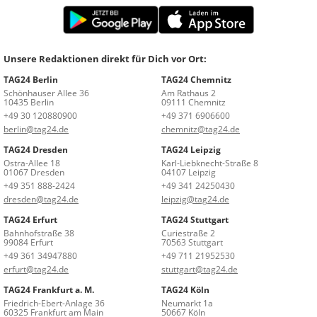
Unsere Redaktionen direkt für Dich vor Ort:
TAG24 Berlin
TAG24 Chemnitz
Schönhauser Allee 36
Am Rathaus 2
10435 Berlin
09111 Chemnitz
+49 30 120880900
+49 371 6906600
berlin@tag24.de
chemnitz@tag24.de
TAG24 Dresden
TAG24 Leipzig
Ostra-Allee 18
Karl-Liebknecht-Straße 8
01067 Dresden
04107 Leipzig
+49 351 888-2424
+49 341 24250430
dresden@tag24.de
leipzig@tag24.de
TAG24 Erfurt
TAG24 Stuttgart
Bahnhofstraße 38
Curiestraße 2
99084 Erfurt
70563 Stuttgart
+49 361 34947880
+49 711 21952530
erfurt@tag24.de
stuttgart@tag24.de
TAG24 Frankfurt a. M.
TAG24 Köln
Friedrich-Ebert-Anlage 36
Neumarkt 1a
60325 Frankfurt am Main
50667 Köln